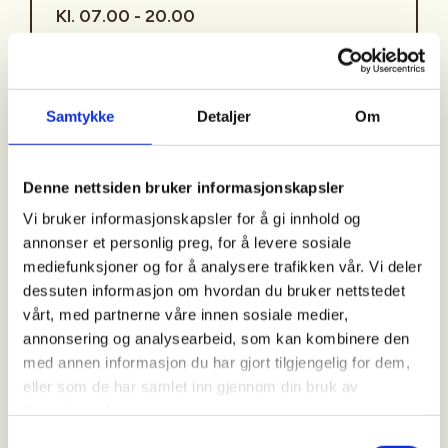
Kl. 07.00 - 20.00
Arrangør
Samtykke
Detaljer
Om
Åsane Hordvik JFF
Denne nettsiden bruker informasjonskapsler
Kontaktperson
Vi bruker informasjonskapsler for å gi innhold og
annonser et personlig preg, for å levere sosiale
https://92233948
mediefunksjoner og for å analysere trafikken vår. Vi deler
lasse.jenssen@gmail.com
dessuten informasjon om hvordan du bruker nettstedet
vårt, med partnerne våre innen sosiale medier,
Introjakt på Vestlandet/Bergens området
annonsering og analysearbeid, som kan kombinere den
med annen informasjon du har gjort tilgjengelig for dem,
PÅMELDING: Ring eller send e-post til den
eller som de har samlet inn gjennom din bruk av
arrangøransvarlige for påmelding eller
tjenestene deres.
eventuelle spørsmål. Vi meddeler om du har fått
Samtykkevalg