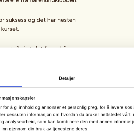
eførere fra harehundklubben.
or suksess og det har nesten
 kurset.
t, det vil si at det fyres bål mens
ed godt med mat å drikke for litt
ion.
Detaljer
, dette i form av lue eller
ormasjonskapsler
 for å gi innhold og annonser et personlig preg, for å levere sos
i at du tar med denne.
deler dessuten informasjon om hvordan du bruker nettstedet vårt,
og analysearbeid, som kan kombinere den med annen informasjon d
 inn gjennom din bruk av tjenestene deres.