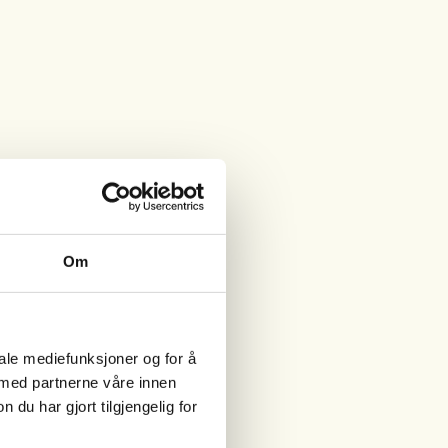
Om
iale mediefunksjoner og for å
 med partnerne våre innen
u har gjort tilgjengelig for