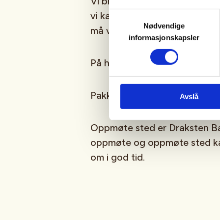
Vi bruker Haglevåpen på dette
vi kan låne bort. Våpenkort 
Samtykkevalg
Nødvendige
må være betalt.
informasjonskapsler
På hare vil vi anbefale å bruk
Pakk mat, lett klesskift og dr
Avslå
Oppmøte sted er Draksten Ba
oppmøte og oppmøte sted kan
om i god tid.