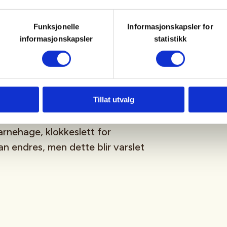
 kurset, vi i TJFF har ingen som
skal medbringes og jegeravgiften
Funksjonelle
Informasjonskapsler for
informasjonskapsler
statistikk
e hagleskudd i str US3.
ikke. Husk å kle seg etter været!
Tillat utvalg
rnehage, klokkeslett for
 endres, men dette blir varslet