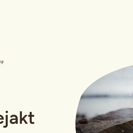
FF
ejakt