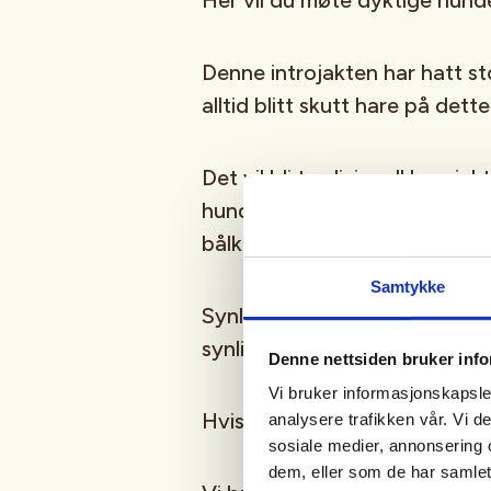
Her vil du møte dyktige hund
Denne introjakten har hatt st
alltid blitt skutt hare på dette
Det vil bli tradisjonell harejak
hunden er ute på søk, så ta m
bålkos mens vi venter på act
Samtykke
Synlighetstøy SKAL medbringes
synlig overdel.
Denne nettsiden bruker inf
Vi bruker informasjonskapsler
Hvis du har jaktadio ønsker v
analysere trafikken vår. Vi 
sosiale medier, annonsering 
dem, eller som de har samlet