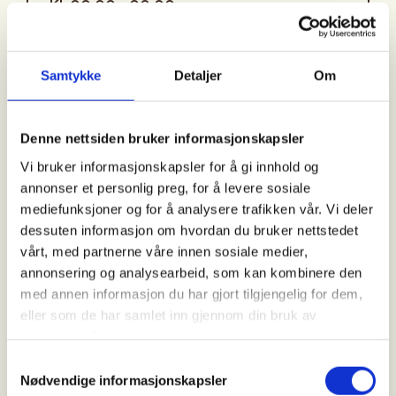
Kl. 00.00 - 00.00
Arrangør
Samtykke
Detaljer
Om
Sortland JFF
Denne nettsiden bruker informasjonskapsler
Vi bruker informasjonskapsler for å gi innhold og
Kontaktperson
annonser et personlig preg, for å levere sosiale
mediefunksjoner og for å analysere trafikken vår. Vi deler
https://91577030
dessuten informasjon om hvordan du bruker nettstedet
sortlandjff@gmail.com
vårt, med partnerne våre innen sosiale medier,
annonsering og analysearbeid, som kan kombinere den
🐇 Introjakt på hare
med annen informasjon du har gjort tilgjengelig for dem,
eller som de har samlet inn gjennom din bruk av
tjenestene deres.
Har du lyst til å prøve harejakt eller lære mer om
Samtykkevalg
hvordan jakta foregår? Sortland Jeger og Fisk
Nødvendige informasjonskapsler
arrangerer introjakt på hare for nye og nysgjerrige