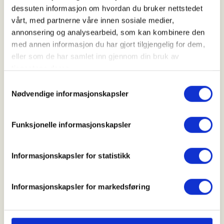
22. Nov 2026
dessuten informasjon om hvordan du bruker nettstedet
vårt, med partnerne våre innen sosiale medier,
Kl. 14.00 - 17.00
annonsering og analysearbeid, som kan kombinere den
med annen informasjon du har gjort tilgjengelig for dem,
eller som de har samlet inn gjennom din bruk av
Arrangør
tjenestene deres.
Tysvær Jeger- og Fiskerforening
Samtykkevalg
Nødvendige informasjonskapsler
Kontaktperson
Funksjonelle informasjonskapsler
https://40607529
anbjoernleeds@gmail.com
Informasjonskapsler for statistikk
Vi setter ut og sjekker feller for å fange mår/mink i
Informasjonskapsler for markedsføring
området ovenfor Sandbekken i Tysvær.
Hver gang vil vi gå gjennom tips og råd om hvordan