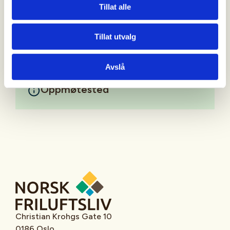
man skal plassere feller, regelverk, åte, osv.
Tillat alle
Mer informasjon
Tillat utvalg
Avslå
Oppmøtested
Christian Krohgs Gate 10
0186 Oslo