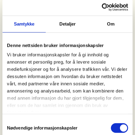
Kl. 08.00 - 16.00
Samtykke
Detaljer
Om
Arrangør
Overhalla JFF
Denne nettsiden bruker informasjonskapsler
Vi bruker informasjonskapsler for å gi innhold og
Kontaktperson
annonser et personlig preg, for å levere sosiale
mediefunksjoner og for å analysere trafikken vår. Vi deler
https://99217288
dessuten informasjon om hvordan du bruker nettstedet
jorgen.rosendal@veidekke.no
vårt, med partnerne våre innen sosiale medier,
annonsering og analysearbeid, som kan kombinere den
Overhalla JFF arrangerer introjakt på elg lørdag 24.
med annen informasjon du har gjort tilgjengelig for dem,
oktober
eller som de har samlet inn gjennom din bruk av
tjenestene deres.
Tid: kl 08:00
Samtykkevalg
Nødvendige informasjonskapsler
Sted: KOMMER!