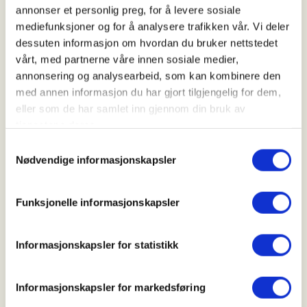
Kl. 06.30 - 15.00
annonser et personlig preg, for å levere sosiale
mediefunksjoner og for å analysere trafikken vår. Vi deler
dessuten informasjon om hvordan du bruker nettstedet
vårt, med partnerne våre innen sosiale medier,
Arrangør
annonsering og analysearbeid, som kan kombinere den
Brandval JFF
med annen informasjon du har gjort tilgjengelig for dem,
eller som de har samlet inn gjennom din bruk av
tjenestene deres.
Kontaktperson
Samtykkevalg
Nødvendige informasjonskapsler
https://47840351
kjehage2@broadpark.no
Funksjonelle informasjonskapsler
Jaktutvalget i BJFF avholder introjakt 2, på hare og
skogsfugl i flott terreng rundt Brandval, ca 20 km
Informasjonskapsler for statistikk
nord for Kongsvinger. Hver enkelt jeger får med seg
egen erfaren jaktfadder og det jaktes med hunder.
Informasjonskapsler for markedsføring
Vi serverer en god jaktlunch i løpet av dagen.