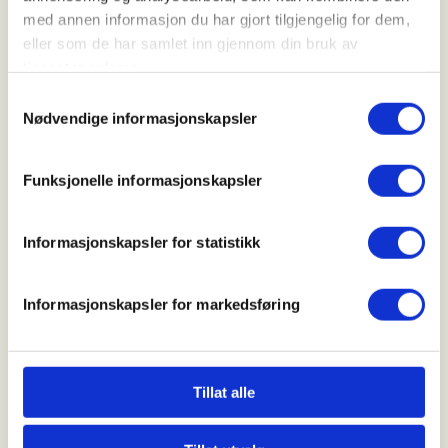
med annen informasjon du har gjort tilgjengelig for dem,
eller som de har samlet inn gjennom din bruk av
Arrangør
tjenestene deres.
Skjeberg og omegn JFF
Samtykkevalg
Nødvendige informasjonskapsler
Kontaktperson
Funksjonelle informasjonskapsler
https://41280937
post@skjebergojff.no
Informasjonskapsler for statistikk
Vi tester oss på duejakt, info kveld Torsdagen før
Informasjonskapsler for markedsføring
jakta på Oppsjø. Oppmøte 18.00
Mer informasjon
Tillat alle