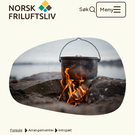
Søk
Meny
Forside
Arrangementer
Introjakt