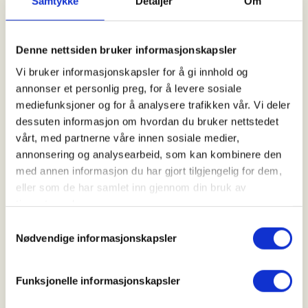
Samtykke
Detaljer
Om
Kontaktperson
Denne nettsiden bruker informasjonskapsler
Jan Markerud
Vi bruker informasjonskapsler for å gi innhold og
90+07+67+19
annonser et personlig preg, for å levere sosiale
jamarker@online.no
mediefunksjoner og for å analysere trafikken vår. Vi deler
dessuten informasjon om hvordan du bruker nettstedet
Vi følger den prisbelønte Hovinbekken fra Årvoll til
vårt, med partnerne våre innen sosiale medier,
Klosterenga park som åpnet 2023 etter skulptøren
annonsering og analysearbeid, som kan kombinere den
Bård Breiviks idé.
med annen informasjon du har gjort tilgjengelig for dem,
Hovinbekken er delvis åpen og renner gjennom både
eller som de har samlet inn gjennom din bruk av
eldre og nyere bydeler. Flott å se hvordan bekken er
tjenestene deres.
blitt gjenåpnet gjennom nye boligområder og parker
Samtykkevalg
ved bydelen Ensjø.
Nødvendige informasjonskapsler
. 9 km
Oppmøte: Jan Baalsruds plass (utenfor Kulturhuset
Funksjonelle informasjonskapsler
Kolben) kl 10:00
Transport: Tog og buss.