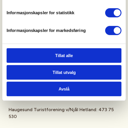
Informasjonskapsler for statistikk
Praktisk informasjon:
Oppmøte: Stemmen (ved toalettbygget) kl. 12.00
Informasjonskapsler for markedsføring
Buss: Nr. 202 fra sentrum/Flotmyr til Steinerskolen.
Gå til p-plassen, ta trappene ned til undergangen
og fortsett over demningen, der finner du oss!
Tillat alle
Tillat utvalg
Kontakt oss for mer info:
Avslå
Huset aktivitetssenter: 917 84 358
Haugesund Turistforening v/Njål Hetland: 473 75
530