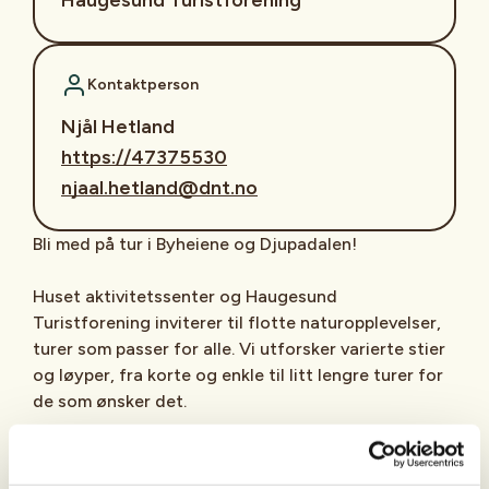
Kontaktperson
Njål Hetland
https://47375530
njaal.hetland@dnt.no
Bli med på tur i Byheiene og Djupadalen!
Huset aktivitetssenter og Haugesund
Turistforening inviterer til flotte naturopplevelser,
turer som passer for alle. Vi utforsker varierte stier
og løyper, fra korte og enkle til litt lengre turer for
de som ønsker det.
Hver tur avsluttes med hyggelig sosialt samvær
rundt bålet i gapahuken ved Ullvangtunet. Her