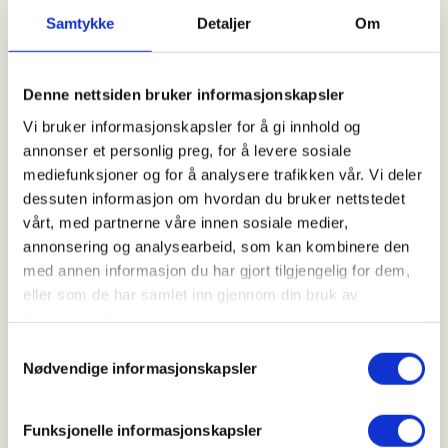
samles vi med kaffi og noe å bite i.
Samtykke
Detaljer
Om
Denne nettsiden bruker informasjonskapsler
Hvorfor bli med?
Vi bruker informasjonskapsler for å gi innhold og
annonser et personlig preg, for å levere sosiale
Turer i naturen gir glede, energi og reduserer
mediefunksjoner og for å analysere trafikken vår. Vi deler
stress. I tillegg får du muligheten til å lære mer om
dessuten informasjon om hvordan du bruker nettstedet
området vi går i. Turistforeningen deler spennende
vårt, med partnerne våre innen sosiale medier,
historier og viser fram nye stier. På enkelte turer
annonsering og analysearbeid, som kan kombinere den
setter vi fokus på temaer som trær, fugler og
med annen informasjon du har gjort tilgjengelig for dem,
naturens mangfold.
eller som de har samlet inn gjennom din bruk av
tjenestene deres.
Vi informerer også om kommende turer i regi av
Samtykkevalg
Haugesund Turistforening.
Nødvendige informasjonskapsler
Ta gjerne med mat og drikke hvis du ønsker det.
Funksjonelle informasjonskapsler