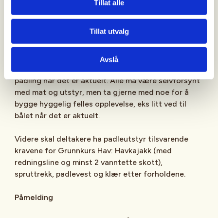
Tillat alle
Alt er avhengig av årstid og turtype, men generelt
så gjelder det å ta med klær til både padling og
Tillat utvalg
pause etter vær og forhold. Padlere må kle seg
etter vanntemperatur, dette er mest utfordrende
på våren. Viktig å ha noe tørt, vindtett og varmt til
Avslå
pausen, samt lys til bruk både på land og under
padling når det er aktuelt. Alle må være selvforsynt
med mat og utstyr, men ta gjerne med noe for å
bygge hyggelig felles opplevelse, eks litt ved til
bålet når det er aktuelt.
Videre skal deltakere ha padleutstyr tilsvarende
kravene for Grunnkurs Hav: Havkajakk (med
redningsline og minst 2 vanntette skott),
spruttrekk, padlevest og klær etter forholdene.
Påmelding