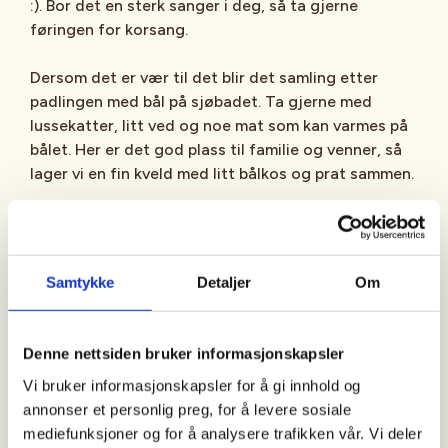
:). Bor det en sterk sanger i deg, så ta gjerne
føringen for korsang.
Dersom det er vær til det blir det samling etter
padlingen med bål på sjøbadet. Ta gjerne med
lussekatter, litt ved og noe mat som kan varmes på
bålet. Her er det god plass til familie og venner, så
lager vi en fin kveld med litt bålkos og prat sammen.
For de som padler er det krav til tørrdrakt, ta gjerne
med ekstra skift, padlevotter og hodelykt.
Avgangspunkt kan endres dersom været tilsier det.
Samtykke
Detaljer
Om
Vel møtt – Kim og Nils-Jørgen tlf 92067175
Denne nettsiden bruker informasjonskapsler
Vi bruker informasjonskapsler for å gi innhold og
annonser et personlig preg, for å levere sosiale
mediefunksjoner og for å analysere trafikken vår. Vi deler