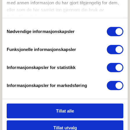
Kl. 09.00 - 16.00
med annen informasjon du har gjort tilgjengelig for dem,
eller som de har samlet inn gjennom din bruk av
tjenestene deres.
Arrangør
Samtykkevalg
Nødvendige informasjonskapsler
Evje og Hornnes JFL
Funksjonelle informasjonskapsler
Kontaktperson
Informasjonskapsler for statistikk
https://97589890
sap@smg-iks.no
Informasjonskapsler for markedsføring
Mer informasjon
Tillat alle
Tillat utvalg