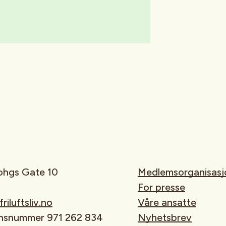
rohgs Gate 10
Medlemsorganisasj
For presse
iluftsliv.no
Våre ansatte
onsnummer 971 262 834
Nyhetsbrev