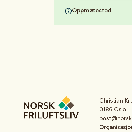
Oppmøtested
Christian K
0186 Oslo
post@norskfr
Organisasj