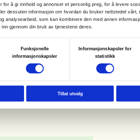
11. Aug 2026
Eidskog JFF
 for å gi innhold og annonser et personlig preg, for å levere sos
Kl. 18.00 - 20.00
deler dessuten informasjon om hvordan du bruker nettstedet vårt,
og analysearbeid, som kan kombinere den med annen informasjon d
 inn gjennom din bruk av tjenestene deres.
 til hagletrening for damer,
med hørselsvern. Mulighet for å
r. Pris er 120 kr for medlemmer
Funksjonelle
Informasjonskapsler for
FF, Prisen er pr serie a 25 skudd,
informasjonskapsler
statistikk
.
Tillat utvalg