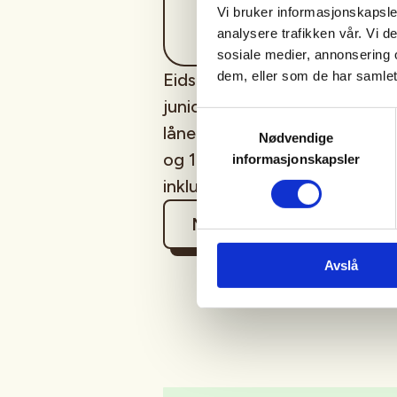
Vi bruker informasjonskapsler
analysere trafikken vår. Vi 
sosiale medier, annonsering 
dem, eller som de har samlet
Eidskog JFF ønsker velkommen
juniorer og nybegynnere. Ta 
Samtykkevalg
låne våpen for de som ikke ha
Nødvendige
og 140 kr for ikke medlem i NJ
informasjonskapsler
inkludert patroner og leirduer
Mer informasjon
Avslå