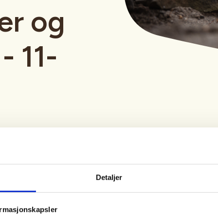
er og
- 11-
Detaljer
Tid
Arrangør
ormasjonskapsler