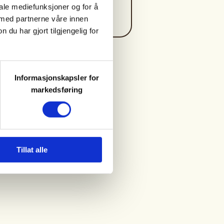
https://99703569
iale mediefunksjoner og for å
ane-sto@online.no
 med partnerne våre innen
u har gjort tilgjengelig for
Informasjonskapsler for
markedsføring
Tillat alle