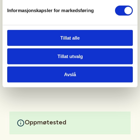
eli.eidsnes@kyrkjaimasfjorden.no
Informasjonskapsler for markedsføring
Friluftsgudstenesta 2.pinsedag (25.05)
kl.11:00 er flytta til HAUGSVÆR BEDEHUS
Tillat alle
pga regnvær. Prest Bjørn Magne Hansen.
Kyrkjekaffi etter gudstenesta. Alle er
Tillat utvalg
hjartleg velkomen! Del gjerne meldinga
med
Avslå
Passer til alle.
Oppmøtested