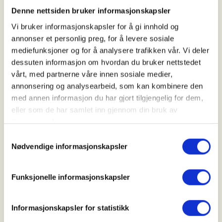
HAUGSVÆR BEDEHUS
Denne nettsiden bruker informasjonskapsler
Alver
Vi bruker informasjonskapsler for å gi innhold og
annonser et personlig preg, for å levere sosiale
mediefunksjoner og for å analysere trafikken vår. Vi deler
Tid
dessuten informasjon om hvordan du bruker nettstedet
25. May 2026
vårt, med partnerne våre innen sosiale medier,
annonsering og analysearbeid, som kan kombinere den
Kl. 11.00 - 12.00
med annen informasjon du har gjort tilgjengelig for dem,
eller som de har samlet inn gjennom din bruk av
tjenestene deres.
Arrangør
Samtykkevalg
Kyrkja i Masfjorden
Nødvendige informasjonskapsler
Funksjonelle informasjonskapsler
Kontaktperson
Eli Eidsnes
Informasjonskapsler for statistikk
90613515