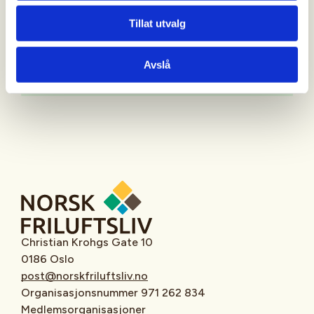
Tillat utvalg
Avslå
Oppmøtested
Christian Krohgs Gate 10
0186 Oslo
post@norskfriluftsliv.no
Organisasjonsnummer 971 262 834
Medlemsorganisasjoner