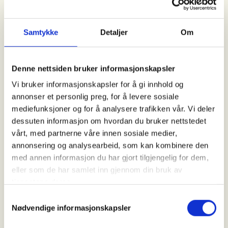
Kl. 10.00 - 18.00
Samtykke
Detaljer
Om
Arrangør
Namdalseid JFL
Denne nettsiden bruker informasjonskapsler
Vi bruker informasjonskapsler for å gi innhold og
annonser et personlig preg, for å levere sosiale
Kontaktperson
mediefunksjoner og for å analysere trafikken vår. Vi deler
https://90655657
dessuten informasjon om hvordan du bruker nettstedet
vårt, med partnerne våre innen sosiale medier,
janne.kristin.aavik@njfl.no
annonsering og analysearbeid, som kan kombinere den
med annen informasjon du har gjort tilgjengelig for dem,
Dette kurset gir deltakerne en praktisk innføring i
eller som de har samlet inn gjennom din bruk av
fellefangst og grunnleggende fangstmetoder.
tjenestene deres.
Kurset passer både for nybegynnere og for jegere
Samtykkevalg
som ønsker mer kunnskap om fangst, regelverk og
Nødvendige informasjonskapsler
praktisk bruk av feller i felt.