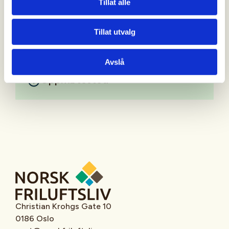
Tillat alle
Mer informasjon
Tillat utvalg
Avslå
Oppmøtested
Christian Krohgs Gate 10
0186 Oslo