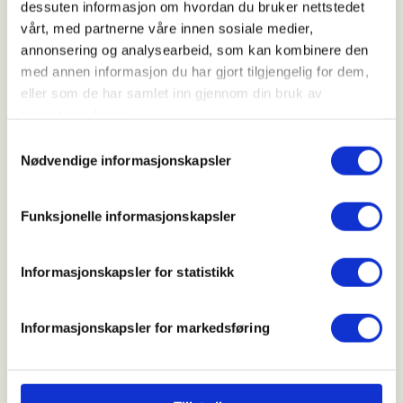
dessuten informasjon om hvordan du bruker nettstedet
vårt, med partnerne våre innen sosiale medier,
annonsering og analysearbeid, som kan kombinere den
Arrangør
med annen informasjon du har gjort tilgjengelig for dem,
Sauda jeger- og fiskerforening
eller som de har samlet inn gjennom din bruk av
tjenestene deres.
Samtykkevalg
Kontaktperson
Nødvendige informasjonskapsler
https://91198031
ringstrand.lene@gmail.com
Funksjonelle informasjonskapsler
Familiedag med fisking, kanopadling og noe godt
Informasjonskapsler for statistikk
på grillen.
Ønsker alle familier velkomne til en kjekk og sosial
Informasjonskapsler for markedsføring
dag ved gapahuken.