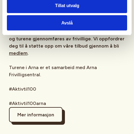
Tillat utvalg
Generelle vilkår:
Les våre
generelle vilkår
som
gjelder all deltakelse på våre aktiviteter.
Avslå
Aktiv til 100 driftes av Bergen og Hordaland Turlag
og turene gjennomføres av frivillige. Vi oppfordrer
deg til å støtte opp om våre tilbud gjennom å bli
medlem
.
Turene i Arna er et samarbeid med Arna
Frivilligsentral.
#Aktivtil100
#Aktivtil100arna
Mer informasjon