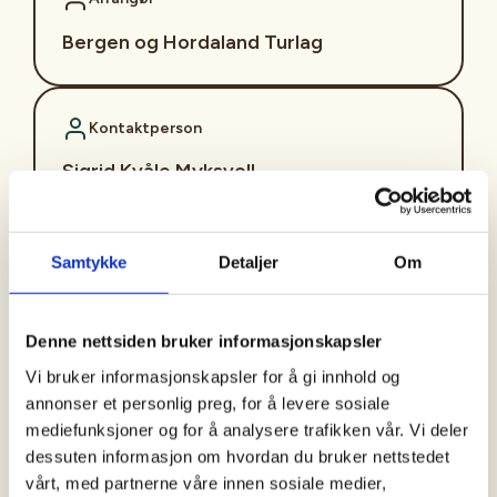
Bergen og Hordaland Turlag
Kontaktperson
Sigrid Kvåle Myksvoll
sigrid.kvaale.myksvoll@dnt.no
Turen er en del av konseptet "Aktiv til 100" som er
Samtykke
Detaljer
Om
et turtilbud som består av enkle turer på dagtid
med fast oppmøtetid og –sted. Det legges stor
vekt på et sosialt og inkluderende fellesskap.
Denne nettsiden bruker informasjonskapsler
Vi bruker informasjonskapsler for å gi innhold og
Turbeskrivelse:
På onsdager går vi tur langs
annonser et personlig preg, for å levere sosiale
Storelva i Arna. Turene går hver onsdag bortsett fra
mediefunksjoner og for å analysere trafikken vår. Vi deler
i ferier og på offentlige høytidsdager. Turene varer
dessuten informasjon om hvordan du bruker nettstedet
i ca. 2 timer, og går på grusvei og noen ganger i
vårt, med partnerne våre innen sosiale medier,