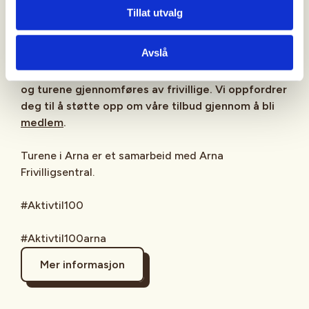
Tillat utvalg
Generelle vilkår:
Les våre
generelle vilkår
som
gjelder all deltakelse på våre aktiviteter.
Avslå
Aktiv til 100 driftes av Bergen og Hordaland Turlag
og turene gjennomføres av frivillige. Vi oppfordrer
deg til å støtte opp om våre tilbud gjennom å bli
medlem
.
Turene i Arna er et samarbeid med Arna
Frivilligsentral.
#Aktivtil100
#Aktivtil100arna
Mer informasjon