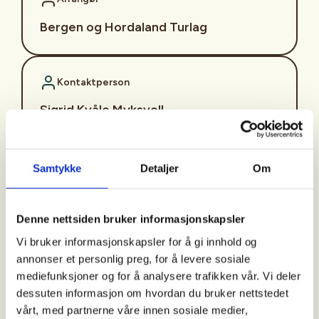
Bergen og Hordaland Turlag
Kontaktperson
Sigrid Kvåle Myksvoll
sigrid.kvaale.myksvoll@dnt.no
Turen er en del av konseptet "Aktiv til 100" som er
Samtykke
Detaljer
Om
et turtilbud som består av enkle turer på dagtid
med fast oppmøtetid og –sted. Det legges stor
vekt på et sosialt og inkluderende fellesskap.
Denne nettsiden bruker informasjonskapsler
Vi bruker informasjonskapsler for å gi innhold og
Turbeskrivelse:
På onsdager går vi tur langs
annonser et personlig preg, for å levere sosiale
Storelva i Arna. Turene går hver onsdag bortsett fra
mediefunksjoner og for å analysere trafikken vår. Vi deler
i ferier og på offentlige høytidsdager. Turene varer
dessuten informasjon om hvordan du bruker nettstedet
i ca. 2 timer, og går på grusvei og noen ganger i
vårt, med partnerne våre innen sosiale medier,