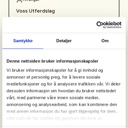
Voss Utferdslag
Kontaktperson
Samtykke
Detaljer
Om
Voss Utferdslag
948+39+239
voss.utferdslag@dnt.no
Denne nettsiden bruker informasjonskapsler
Vi bruker informasjonskapsler for å gi innhold og
Kvar mondag i oddetalsvekene blir det sosialjogg
annonser et personlig preg, for å levere sosiale
med unge vaksne! Då møtast me på avtalt plass og
mediefunksjoner og for å analysere trafikken vår. Vi deler
jogger ca. 6-10 kilometer i snakketempo. Perfekt for
dessuten informasjon om hvordan du bruker nettstedet
deg som syns langtur kan bli litt tungt utan selskap!
vårt, med partnerne våre innen sosiale medier,
Turane startar som regel ved Tre Brør kl. 17:00, men
annonsering og analysearbeid, som kan kombinere den
av og til flyttar me løpeturane til andre fine
med annen informasjon du har gjort tilgjengelig for dem,
område, som Bømoen.
eller som de har samlet inn gjennom din bruk av
tjenestene deres.