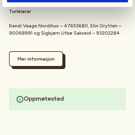
Turleiarar
Randi Vaage Nordihus – 47653680, Elin Grytten –
90068991 og Sigbjørn Utbø Sakseid – 93202284
Mer informasjon
Oppmøtested