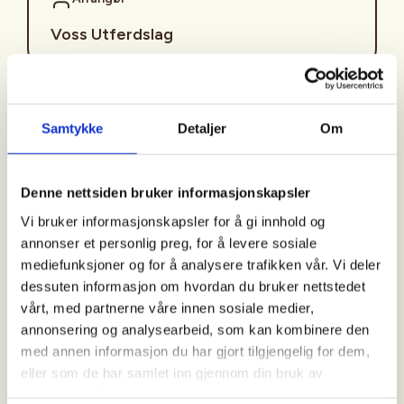
Voss Utferdslag
Kontaktperson
Samtykke
Detaljer
Om
Voss Utferdslag
948+39+239
voss.utferdslag@dnt.no
Denne nettsiden bruker informasjonskapsler
Vi bruker informasjonskapsler for å gi innhold og
Kvar mondag i oddetalsvekene blir det sosialjogg
annonser et personlig preg, for å levere sosiale
med unge vaksne! Då møtast me på avtalt plass og
mediefunksjoner og for å analysere trafikken vår. Vi deler
jogger ca. 6-10 kilometer i snakketempo. Perfekt for
dessuten informasjon om hvordan du bruker nettstedet
deg som syns langtur kan bli litt tungt utan selskap!
vårt, med partnerne våre innen sosiale medier,
Turane startar som regel ved Tre Brør kl. 17:00, men
annonsering og analysearbeid, som kan kombinere den
av og til flyttar me løpeturane til andre fine
med annen informasjon du har gjort tilgjengelig for dem,
område, som Bømoen.
eller som de har samlet inn gjennom din bruk av
tjenestene deres.