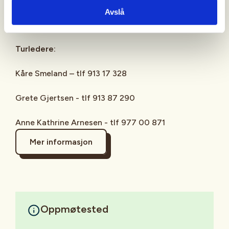
Facebook: Aktiv i 100 med DNT Bærum Turlag -
Avslå
DNT Oslo og Omegn
Turledere:
Kåre Smeland – tlf 913 17 328
Grete Gjertsen - tlf 913 87 290
Anne Kathrine Arnesen - tlf 977 00 871
Mer informasjon
Oppmøtested