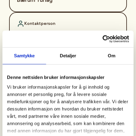
Kontaktperson
Kåre Smeland
+47+913+17+328
kaare.smeland@altiboxmail.no
Samtykke
Detaljer
Om
Bli med på en lett og hyggelig tur i nærområdet på
Rykkinn!
Denne nettsiden bruker informasjonskapsler
Vi bruker informasjonskapsler for å gi innhold og
Turene går hver mandag kl 11:00 fra Rykkinn
annonser et personlig preg, for å levere sosiale
seniorsenter, Hugins vei 9, 1349 Rykkinn. (
Unntatt
mediefunksjoner og for å analysere trafikken vår. Vi deler
helligdager og skolens ferier
).
dessuten informasjon om hvordan du bruker nettstedet
vårt, med partnerne våre innen sosiale medier,
Turgruppen på Rykkinn går kortere rundturer i
annonsering og analysearbeid, som kan kombinere den
nærområdet og kategoriseres som «enkel». Siste
med annen informasjon du har gjort tilgjengelig for dem,
mandag i måneden går vi en litt lengre tur og bruker