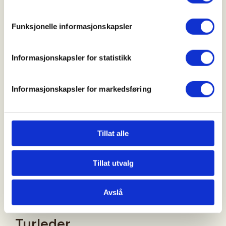
Kl. 09:45 fra Rakkestadhallen
Funksjonelle informasjonskapsler
Varighet
Informasjonskapsler for statistikk
Informasjonskapsler for markedsføring
4 timer, inkl. pauser, ca. 5 km gange
Adkomst
Tillat alle
Tillat utvalg
Felles avreise fra Rakkestad Hallen – Skoleveien 12,
1890 Rakkestad
Avslå
Turleder