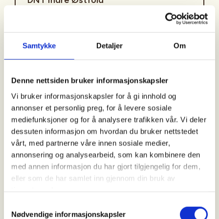
Kontaktperson
Samtykke
Detaljer
Om
DNT Indre Østfold
91+88+30+35
Denne nettsiden bruker informasjonskapsler
indreostfold@dnt.no
Vi bruker informasjonskapsler for å gi innhold og
annonser et personlig preg, for å levere sosiale
Tur på dagtid for seniorer. Turbeskrivelse for den
mediefunksjoner og for å analysere trafikken vår. Vi deler
enkelte turen bestemmes endelig senest 14 dager
dessuten informasjon om hvordan du bruker nettstedet
før turstart. Følg med på hjemmeside og annonser.
vårt, med partnerne våre innen sosiale medier,
Enkle lettgåtte turer som går på sti eller
annonsering og analysearbeid, som kan kombinere den
vei/skogsbilvei.
med annen informasjon du har gjort tilgjengelig for dem,
eller som de har samlet inn gjennom din bruk av
tjenestene deres.
Turstart
Samtykkevalg
Nødvendige informasjonskapsler