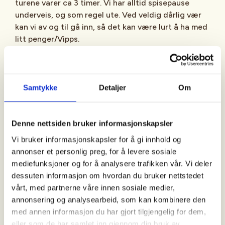
turene varer ca 3 timer. Vi har alltid spisepause
underveis, og som regel ute. Ved veldig dårlig vær
kan vi av og til gå inn, så det kan være lurt å ha med
litt penger/Vipps.
Ukens tur
: De ordinære turene planlegger vi fra
gang til gang ut fra vær- og føreforhold.
Turbeskrivelsen blir annonsert i Facebookgruppen "
Samtykke
Detaljer
Om
Aktiv i 100 med DNT Bærum Turlag - DNT Oslo og
Omegn
" ca 2-3 dager før hver tur.
Denne nettsiden bruker informasjonskapsler
Vi bruker informasjonskapsler for å gi innhold og
Månedens tur
: Arrangeres siste fredag i måneden.
annonser et personlig preg, for å levere sosiale
Disse turene har også oppmøtested på
mediefunksjoner og for å analysere trafikken vår. Vi deler
Steinsskogen, men vi går ofte andre steder og
dessuten informasjon om hvordan du bruker nettstedet
gjerne litt lenger (varighet ca 4 timer).
vårt, med partnerne våre innen sosiale medier,
Turbeskrivelsen blir annonsert på Facebook ca 2-3
annonsering og analysearbeid, som kan kombinere den
dager før turen.
med annen informasjon du har gjort tilgjengelig for dem,
eller som de har samlet inn gjennom din bruk av