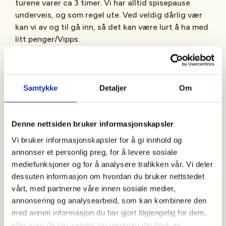
turene varer ca 3 timer. Vi har alltid spisepause
underveis, og som regel ute. Ved veldig dårlig vær
kan vi av og til gå inn, så det kan være lurt å ha med
litt penger/Vipps.
Ukens tur
: De ordinære turene planlegger vi fra
gang til gang ut fra vær- og føreforhold.
Turbeskrivelsen blir annonsert i Facebookgruppen "
Samtykke
Detaljer
Om
Aktiv i 100 med DNT Bærum Turlag - DNT Oslo og
Omegn
" ca 2-3 dager før hver tur.
Denne nettsiden bruker informasjonskapsler
Vi bruker informasjonskapsler for å gi innhold og
Månedens tur
: Arrangeres siste fredag i måneden.
annonser et personlig preg, for å levere sosiale
Disse turene har også oppmøtested på
mediefunksjoner og for å analysere trafikken vår. Vi deler
Steinsskogen, men vi går ofte andre steder og
dessuten informasjon om hvordan du bruker nettstedet
gjerne litt lenger (varighet ca 4 timer).
vårt, med partnerne våre innen sosiale medier,
Turbeskrivelsen blir annonsert på Facebook ca 2-3
annonsering og analysearbeid, som kan kombinere den
dager før turen.
med annen informasjon du har gjort tilgjengelig for dem,
eller som de har samlet inn gjennom din bruk av