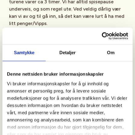
turene varer ca 3 timer. Vi har alltid spisepause
underveis, og som regel ute. Ved veldig dårlig vær
kan vi av og til gå inn, så det kan være lurt å ha med
litt penger/Vipps.
Ukens tur
: De ordinære turene planlegger vi fra
gang til gang ut fra vær- og føreforhold.
Turbeskrivelsen blir annonsert i Facebookgruppen "
Samtykke
Detaljer
Om
Aktiv i 100 med DNT Bærum Turlag - DNT Oslo og
Omegn
" ca 2-3 dager før hver tur.
Denne nettsiden bruker informasjonskapsler
Vi bruker informasjonskapsler for å gi innhold og
Månedens tur
: Arrangeres siste fredag i måneden.
annonser et personlig preg, for å levere sosiale
Disse turene har også oppmøtested på
mediefunksjoner og for å analysere trafikken vår. Vi deler
Steinsskogen, men vi går ofte andre steder og
dessuten informasjon om hvordan du bruker nettstedet
gjerne litt lenger (varighet ca 4 timer).
vårt, med partnerne våre innen sosiale medier,
Turbeskrivelsen blir annonsert på Facebook ca 2-3
annonsering og analysearbeid, som kan kombinere den
dager før turen.
med annen informasjon du har gjort tilgjengelig for dem,
eller som de har samlet inn gjennom din bruk av