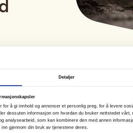
nd
Tid
Arrangør
Detaljer
03. Oct 2026
Andebu JFF
Kl. 07.00 - 16.00
ormasjonskapsler
 for å gi innhold og annonser et personlig preg, for å levere sos
deler dessuten informasjon om hvordan du bruker nettstedet vårt,
og analysearbeid, som kan kombinere den med annen informasjon d
 inn gjennom din bruk av tjenestene deres.