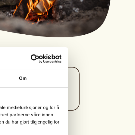
Kontaktperson
Om
https://99697766
arviroed@online.no
iale mediefunksjoner og for å
 med partnerne våre innen
u har gjort tilgjengelig for