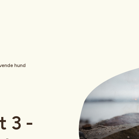
ivende hund
t 3 -