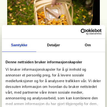
Samtykke
Detaljer
Om
HAR ØKT: I 2021 har langt flere gått på sopp og bærtur, sammenlignet
med de siste årene. Foto: Paulina Cervenka
Denne nettsiden bruker informasjonskapsler
Vi bruker informasjonskapsler for å gi innhold og
annonser et personlig preg, for å levere sosiale
Flere spørreundersøkelser fra
mediefunksjoner og for å analysere trafikken vår. Vi deler
dessuten informasjon om hvordan du bruker nettstedet
Norsk Friluftsliv
vårt, med partnerne våre innen sosiale medier,
annonsering og analysearbeid, som kan kombinere den
med annen informasjon du har gjort tilgjengelig for dem,