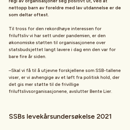
regi av organisasjoner seg positivt ut, ved at
nettopp barn av foreldre med lav utdannelse er de
som deltar oftest.
Til tross for den rekordhøye interessen for
friluftsliv vi har sett under pandemien, er den
økonomiske støtten til organisasjonene over
statsbudsjettet langt lavere i dag enn den var for
bare fire år siden.
–Skal vi få til å utjevne forskjellene som SSB-tallene
viser, er vi avhengige av et løft fra politisk hold, der
det gis mer støtte til de frivillige
friluftslivsorganisasjonene, avslutter Bente Lier.
SSBs levekårsundersøkelse 2021