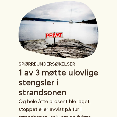
SPØRREUNDERSØKELSER
1 av 3 møtte ulovlige
stengsler i
strandsonen
Og hele åtte prosent ble jaget,
stoppet eller avvist på tur i
strandsonen, selv om de fulgte