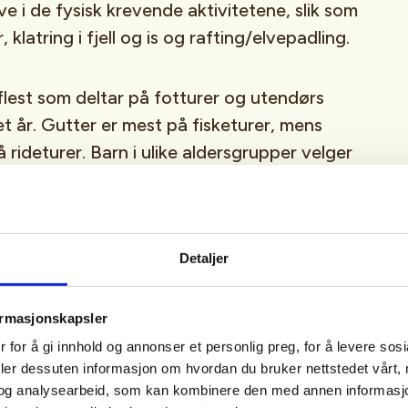
e i de fysisk krevende aktivitetene, slik som
, klatring i fjell og is og rafting/elvepadling.
flest som deltar på fotturer og utendørs
et år. Gutter er mest på fisketurer, mens
 rideturer. Barn i ulike aldersgrupper velger
e aktivitetene. Skiaktiviteter og
kt henger likevel sammen. Barn av foreldre
er minst med i friluftslivsaktiviteter. Det er
jell i valg av aktiviteter om barn bor sentralt
Detaljer
ormasjonskapsler
sent av befolkningen med i
 for å gi innhold og annonser et personlig preg, for å levere sos
deler dessuten informasjon om hvordan du bruker nettstedet vårt,
sasjoner. Flere menn enn kvinner er
og analysearbeid, som kan kombinere den med annen informasjon d
elen medlemmer er størst blant høyt