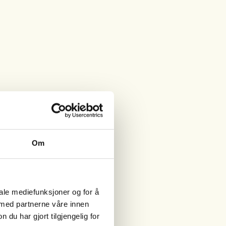
Om
iale mediefunksjoner og for å
 med partnerne våre innen
u har gjort tilgjengelig for