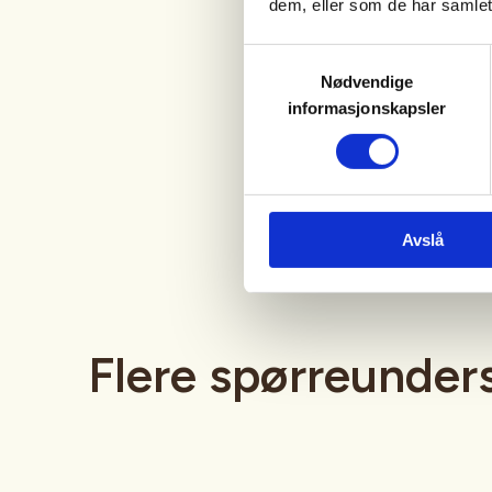
dem, eller som de har samlet
utdannete. Blant 
Samtykkevalg
medlemmer de sei
Nødvendige
informasjonskapsler
Resultatene hentet
Mosjon, friluftsliv
utgitt av Statisti
Avslå
Flere spørreunders