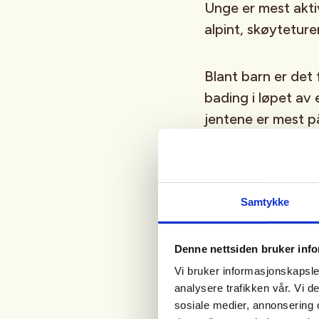
Unge er mest aktiv
alpint, skøyteturer
Blant barn er det 
bading i løpet av 
jentene er mest på
stort sett de samm
husholdningsinnte
med lav utdanning 
derimot liten forsk
Samtykke
eller ikke.
Denne nettsiden bruker inf
I 2007 var 13 pro
Vi bruker informasjonskapsler
analysere trafikken vår. Vi 
friluftslivsorgani
sosiale medier, annonsering 
medlemmer og and