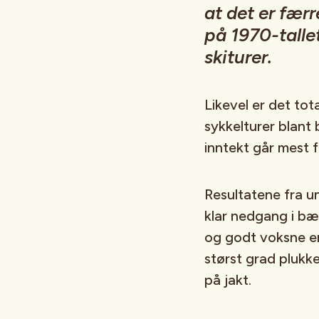
at det er fær
på 1970-talle
skiturer.
Likevel er det tot
sykkelturer blant
inntekt går mest f
Resultatene fra u
klar nedgang i bær
og godt voksne er
størst grad plukk
på jakt.