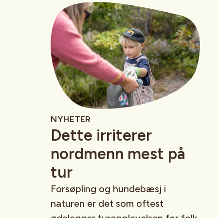
NYHETER
Dette irriterer
nordmenn mest på
tur
Forsøpling og hundebæsj i
naturen er det som oftest
ødelegger turopplevelsen for folk.