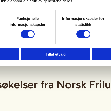
 inn gjennom din bruk av tjenestene deres.
unge har det vært en økning i andelen
nere åra.
Funksjonelle
Informasjonskapsler for
informasjonskapsler
statistikk
 fra kapittel 4 i rapporten
 og kulturaktiviteter
av Odd Frank Vaage,
sk Sentralbyrå i 2009.
Tillat utvalg
økelser fra Norsk Frilu