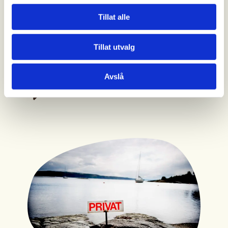
NYHETER
Tillat alle
Dette irriterer nordmenn mest
på tur
Tillat utvalg
Forsøpling og hundebæsj i naturen er det
som oftest ødelegger turopplevelsen for
Avslå
folk.