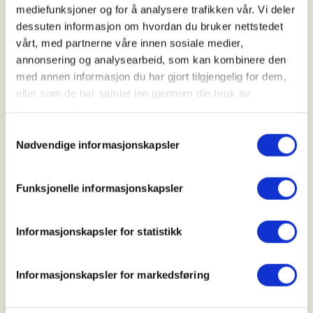
mediefunksjoner og for å analysere trafikken vår. Vi deler
Lite snø har preget vinteren over store deler av landet så langt i år, og
dessuten informasjon om hvordan du bruker nettstedet
langt færre sier de skal på ski i vinter, sammenlignet med vinteren for
to år siden. Foto: Nina Volstad / Oliver Halvorsrød
vårt, med partnerne våre innen sosiale medier,
annonsering og analysearbeid, som kan kombinere den
med annen informasjon du har gjort tilgjengelig for dem,
Flere spørreundersøkelser fra
eller som de har samlet inn gjennom din bruk av
tjenestene deres.
Norsk Friluftsliv
Samtykkevalg
Nødvendige informasjonskapsler
Funksjonelle informasjonskapsler
Informasjonskapsler for statistikk
Informasjonskapsler for markedsføring