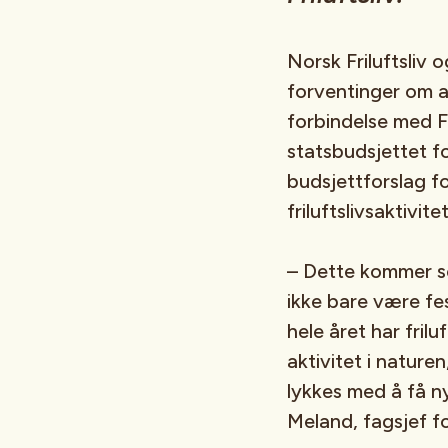
Norsk Friluftsliv 
forventinger om a
forbindelse med Fri
statsbudsjettet fo
budsjettforslag for
friluftslivsaktivite
– Dette kommer som
ikke bare være fe
hele året har frilu
aktivitet i nature
lykkes med å få nye
Meland, fagsjef fo