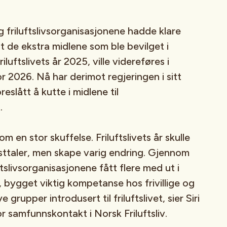
og friluftslivsorganisasjonene hadde klare
t de ekstra midlene som ble bevilget i
luftslivets år 2025, ville videreføres i
r 2026. Nå har derimot regjeringen i sitt
eslått å kutte i midlene til
t.
 en stor skuffelse. Friluftslivets år skulle
sttaler, men skape varig endring. Gjennom
ftslivsorganisasjonene fått flere med ut i
n, bygget viktig kompetanse hos frivillige og
 grupper introdusert til friluftslivet, sier Siri
r samfunnskontakt i Norsk Friluftsliv.