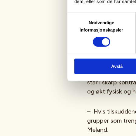
– Gjennom Friluftsl
dem, eller som de har samlet
hundretusenvis ut 
Samtykkevalg
videreføre arbeidet
Nødvendige
igjen som et kortv
informasjonskapsler
Friluftsliv er en a
livskvalitet og fell
helsefremmende og
Avslå
samfunnet for sto
står i skarp kontr
og økt fysisk og 
– Hvis tilskudden
grupper som treng
Meland.