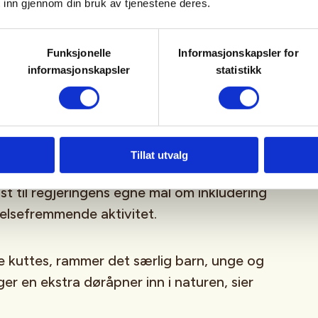
ivets år har organisasjoner og frivillige fått
 inn gjennom din bruk av tjenestene deres.
i aktivitet. Med mindre penger til å
 risikerer vi at Friluftslivets år blir stående
Funksjonelle
Informasjonskapsler for
arig stunt, snarere enn å gi en varig effekt.
informasjonskapsler
statistikk
v de viktigste kildene til god folkehelse,
esskap. Midler til friluftslivsaktivitet er
 en billig investering som kan spare
Tillat utvalg
re summer. Norsk Friluftsliv mener kuttene
ast til regjeringens egne mål om inkludering
helsefremmende aktivitet.
e kuttes, rammer det særlig barn, unge og
er en ekstra døråpner inn i naturen, sier