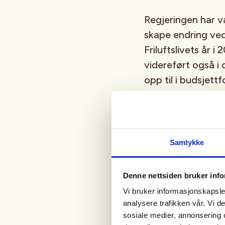
Regjeringen har væ
skape endring ved
Friluftslivets år i 
videreført også i 
opp til i budsjett
Frivilligh
Samtykke
Meland sier at fril
Denne nettsiden bruker inf
opp det gode arbe
svekke de frivilli
Vi bruker informasjonskapsler
analysere trafikken vår. Vi 
sosiale medier, annonsering 