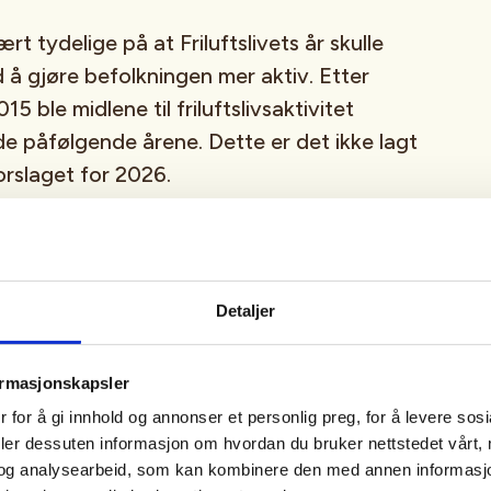
rt tydelige på at Friluftslivets år skulle
 å gjøre befolkningen mer aktiv. Etter
2015 ble midlene til friluftslivsaktivitet
de påfølgende årene. Dette er det ikke lagt
forslaget for 2026.
eten må styrkes
Detaljer
uftslivsorganisasjonene står klare til å følge
ormasjonskapsler
idet, men advarer om at kutt i midlene vil
ge organisasjonenes arbeid:
 for å gi innhold og annonser et personlig preg, for å levere sos
deler dessuten informasjon om hvordan du bruker nettstedet vårt,
og analysearbeid, som kan kombinere den med annen informasjon d