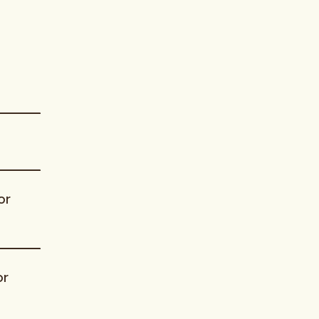
or
or