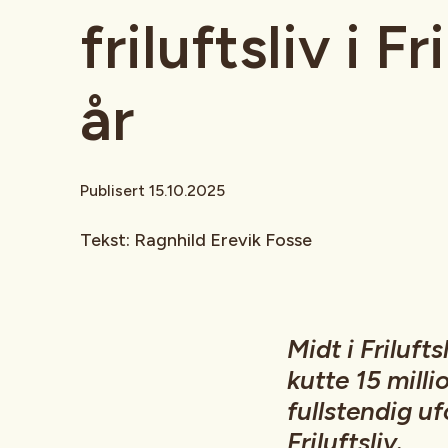
friluftsliv i Fr
år
Publisert 15.10.2025
Tekst: Ragnhild Erevik Fosse
Midt i Friluft
kutte 15 millio
fullstendig u
Friluftsliv.