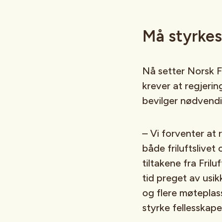
Må styrkes
Nå setter Norsk Fri
krever at regjerin
bevilger nødvendi
– Vi forventer at 
både friluftslivet 
tiltakene fra Frilu
tid preget av usik
og flere møteplass
styrke fellesskape