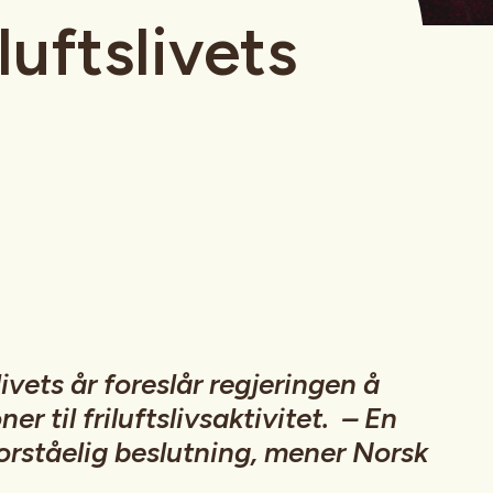
iluftslivets
slivets år foreslår regjeringen å
ner til friluftslivsaktivitet. – En
forståelig beslutning, mener Norsk