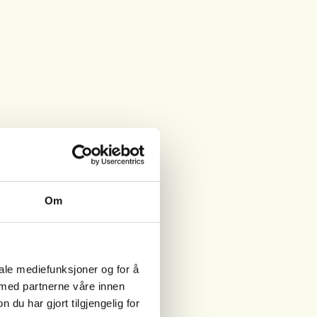
Om
iale mediefunksjoner og for å
 med partnerne våre innen
u har gjort tilgjengelig for