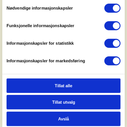
Samtykkevalg
Nødvendige informasjonskapsler
Funksjonelle informasjonskapsler
Informasjonskapsler for statistikk
Foto: Pernille Balslev
Flere av organisasjonslederne understreket også
Informasjonskapsler for markedsføring
verdien av frivilligheten, som et gode for både
samfunnet og for enkeltpersoner, og at man bør få
flere eldre inn som frivillige.
Tillat alle
– Her på Skullerudstua har vi en gjeng med
gjennomsnittsalder på 75 år som går ut og rydder
Tillat utvalg
stier og løyper ukentlig. Det er venteliste for å være
med og de forteller at det er så viktig for dem å
Avslå
komme seg ut. Å være frivillig kan bidra til at man