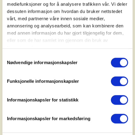
aktivitetskalenderen
for Friluftslivets uke på
mediefunksjoner og for å analysere trafikken vår. Vi deler
friluftslivetsuke.no
dessuten informasjon om hvordan du bruker nettstedet
vårt, med partnerne våre innen sosiale medier,
annonsering og analysearbeid, som kan kombinere den
med annen informasjon du har gjort tilgjengelig for dem,
Nasjonale markeringsdager
eller som de har samlet inn gjennom din bruk av
tjenestene deres.
Uka byr på ulike aktiviteter etter hva lokale lag og
Samtykkevalg
Nødvendige informasjonskapsler
foreninger tilbyr der du bor. I tillegg er det noen
nasjonale markeringsdager som feires over hele
landet. Uka sparkes i gang lørdag 31. august med
Funksjonelle informasjonskapsler
«Natt i Naturen», hvor hele Norge inviteres til å
tilbringe natten ute.
Informasjonskapsler for statistikk
Søndag 1. september er den offisielle åpningen av
Friluftslivets uke på Sognsvann i Oslo, ved klima- og
Informasjonskapsler for markedsføring
miljøminister Andreas Bjelland Eriksen. I tillegg er
det «Soppens dag» og «Kom deg ut-dagen» 1.