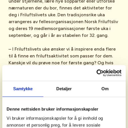
under stjernene, lære nye sopparter eller utforske
nærnaturen der du bor, finnes det aktiviteter for
deg i Friluftslivets uke. Den tradisjonsrike uka
arrangeres av fellesorganisasjonen Norsk Friluftsliv
og deres 19 medlemsorganisasjoner første uka i
september, og går i år av stabelen for 32. gang.
– I Friluftslivets uke ønsker vi å inspirere enda flere
til å finne en friluftsaktivitet som passer for dem.
Kanskje vil du prøve noe for første gang? Og hvis
du allerede har en aktivitet eller et turmål du liker
godt så håper jeg du vil invitere med deg noen så
dere kan dele opplevelsen, sier Bente Lier,
Samtykke
Detaljer
Om
generalsekretær i Norsk Friluftsliv.
Denne uka kan du finne og bli med på morsomme
Denne nettsiden bruker informasjonskapsler
arrangementer der du bor og finne inspirasjon til å
være litt mer ute i naturen. For å finne ut hva som
Vi bruker informasjonskapsler for å gi innhold og
skjer i ditt fylke og din kommune, kan du se
annonser et personlig preg, for å levere sosiale