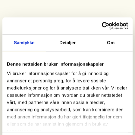
Kortsiktige interesser kan trumfe
naturhensyn
Samtykke
Detaljer
Om
Statsforvalteren er i dag, gjennom plan- og
bygningsloven, satt til å passe på at kommunene
følger nasjonale regler i arealplanleggingen. Det
Denne nettsiden bruker informasjonskapsler
betyr å sjekke at prosessen har gått riktig for
Vi bruker informasjonskapsler for å gi innhold og
seg, og at planene tar hensyn til viktige nasjonale
annonser et personlig preg, for å levere sosiale
og regionale interesser, ikke bare lokale ønsker.
mediefunksjoner og for å analysere trafikken vår. Vi deler
dessuten informasjon om hvordan du bruker nettstedet
Under planprosessen gir statsforvalteren innspill og
vårt, med partnerne våre innen sosiale medier,
tilbakemeldinger. Hvis en plan går på tvers av viktige
annonsering og analysearbeid, som kan kombinere den
hensyn, kan statsforvalteren stoppe den ved å si
med annen informasjon du har gjort tilgjengelig for dem,
nei, altså komme med en innsigelse. Uten denne
eller som de har samlet inn gjennom din bruk av
muligheten risikerer vi at kortsiktige lokale
tjenestene deres.
interesser trumfer hensynet til natur og fellesskap.