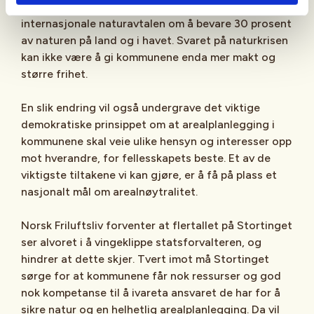
stikk i strid med våre forpliktelser gjennom den
internasjonale naturavtalen om å bevare 30 prosent
av naturen på land og i havet. Svaret på naturkrisen
kan ikke være å gi kommunene enda mer makt og
større frihet.
En slik endring vil også undergrave det viktige
demokratiske prinsippet om at arealplanlegging i
kommunene skal veie ulike hensyn og interesser opp
mot hverandre, for fellesskapets beste. Et av de
viktigste tiltakene vi kan gjøre, er å få på plass et
nasjonalt mål om arealnøytralitet.
Norsk Friluftsliv forventer at flertallet på Stortinget
ser alvoret i å vingeklippe statsforvalteren, og
hindrer at dette skjer. Tvert imot må Stortinget
sørge for at kommunene får nok ressurser og god
nok kompetanse til å ivareta ansvaret de har for å
sikre natur og en helhetlig arealplanlegging. Da vil