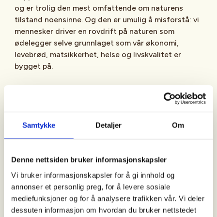
og er trolig den mest omfattende om naturens
tilstand noensinne. Og den er umulig å misforstå: vi
mennesker driver en rovdrift på naturen som
ødelegger selve grunnlaget som vår økonomi,
levebrød, matsikkerhet, helse og livskvalitet er
bygget på.
Tap av natur er altså en like stor trussel som
klimaendringene.
Samtykke
Detaljer
Om
Livsviktig natur
Denne nettsiden bruker informasjonskapsler
Det sies at man ikke kan ikke løse problemer ved å
Vi bruker informasjonskapsler for å gi innhold og
tenke på den samme måten som når man skaper
annonser et personlig preg, for å levere sosiale
dem. Og det er nettopp vår rovdrift på naturen som
mediefunksjoner og for å analysere trafikken vår. Vi deler
har skapt klimaproblemene.
dessuten informasjon om hvordan du bruker nettstedet