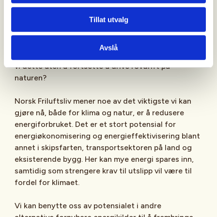
Energiforbruket må ned
Tillat utvalg
I takt med klimautfordringene og det grønne skiftet
Avslå
er det behov for fornybar energi. Så hvordan løser
vi dette uten å fortsette å drive rovdrift på
naturen?
Norsk Friluftsliv mener noe av det viktigste vi kan
gjøre nå, både for klima og natur, er å redusere
energiforbruket. Det er et stort potensial for
energiøkonomisering og energieffektivisering blant
annet i skipsfarten, transportsektoren på land og
eksisterende bygg. Her kan mye energi spares inn,
samtidig som strengere krav til utslipp vil være til
fordel for klimaet.
Vi kan benytte oss av potensialet i andre