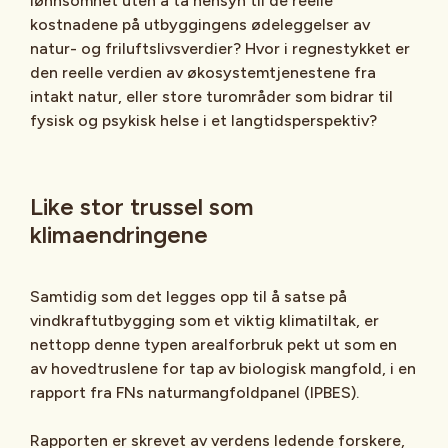
lønnsomhet uten å ta hensyn til de reelle
kostnadene på utbyggingens ødeleggelser av
natur- og friluftslivsverdier? Hvor i regnestykket er
den reelle verdien av økosystemtjenestene fra
intakt natur, eller store turområder som bidrar til
fysisk og psykisk helse i et langtidsperspektiv?
Like stor trussel som
klimaendringene
Samtidig som det legges opp til å satse på
vindkraftutbygging som et viktig klimatiltak, er
nettopp denne typen arealforbruk pekt ut som en
av hovedtruslene for tap av biologisk mangfold, i en
rapport fra FNs naturmangfoldpanel (IPBES).
Rapporten er skrevet av verdens ledende forskere,