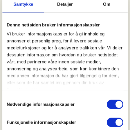
friluftsliv. Samtidig viser statistikk fra den
Samtykke
Detaljer
Om
europeiske tidsbruksundersøkelsen HETUS at
Norge er det nest mest stillesittende landet i
Europa, kun Belgia kommer dårligere ut. Mer sykling,
Denne nettsiden bruker informasjonskapsler
flere gåturer og annen naturlig aktivitet i
Vi bruker informasjonskapsler for å gi innhold og
hverdagen vil endre på dette.
annonser et personlig preg, for å levere sosiale
mediefunksjoner og for å analysere trafikken vår. Vi deler
dessuten informasjon om hvordan du bruker nettstedet
vårt, med partnerne våre innen sosiale medier,
annonsering og analysearbeid, som kan kombinere den
med annen informasjon du har gjort tilgjengelig for dem,
eller som de har samlet inn gjennom din bruk av
tjenestene deres.
Samtykkevalg
Nødvendige informasjonskapsler
Funksjonelle informasjonskapsler