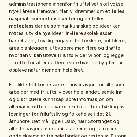
administrasjonene innenfor friluftslivet skal vokse
mye i årene fremover. Men vi drømmer om
et felles
nasjonalt kompetansesenter og en felles
møteplass
der de som har kunnskap og ideer kan
møtes, utvikle nye ideer, invitere skoleklasser,
barnehager, frivillig engasjerte, forskere, politikere,
arealplanleggere, utbyggere med flere og drøfte
hvordan vi kan utøve friluftsliv der vi bor, og legge
til rette for at enda flere i våre byer og bygder får
oppleve natur gjennom hele året.
Et slikt sted kunne være til inspirasjon for alle som
arbeider med friluftsliv over hele landet, samle inn
og distribuere kunnskap, spre informasjon om
allemannsretten og være inkubator for utvikling av
løsninger for friluftsliv og folkehelse i det 21.
århundre. Det må ligge i Oslo, nær Stortinget og
alle de nasjonale organisasjonene, og samle inn
gode eksempler fra hele landet og resten av Europa.