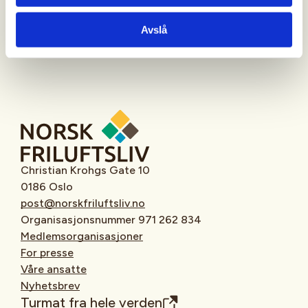
Innlegget ble først publisert i Aftenposten, 03. mars
Avslå
2023.
Christian Krohgs Gate 10
0186 Oslo
post@norskfriluftsliv.no
Organisasjonsnummer 971 262 834
Medlemsorganisasjoner
For presse
Våre ansatte
Nyhetsbrev
Turmat fra hele verden