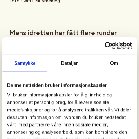
Foto: Gard Eirik Arneberg
Mens idretten har fått flere runder
med krisehjelp fra idrettsministeren,
har ikke friluftslivsministeren gitt én
ekstra krone til
Samtykke
Detaljer
Om
friluftslivsorganisasjonene.
Det er flott at idretten får støtte, men idrett er ikke
Denne nettsiden bruker informasjonskapsler
for alle. Også friluftslivsorganisasjonene sliter med
Vi bruker informasjonskapsler for å gi innhold og
å rekruttere og hente tilbake frivillige etter
annonser et personlig preg, for å levere sosiale
pandemien. Resultatet er avlyste aktiviteter, og
mediefunksjoner og for å analysere trafikken vår. Vi deler
dårligere fritidstilbud til barn og unge.
dessuten informasjon om hvordan du bruker nettstedet
vårt, med partnerne våre innen sosiale medier,
Speideren, 4H, Barnas turlag, skileik og
annonsering og analysearbeid, som kan kombinere den
sommercamper bidrar til verdifull sosial utjevning.