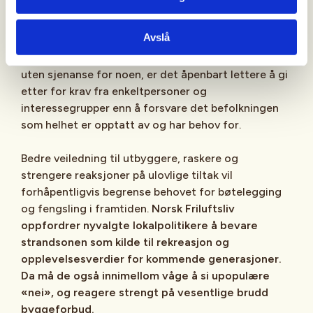
Ferske tall viser at omtrent 85 % av alle
Avslå
dispensasjonssøknader om å bygge i strandsonen
ble innvilget i fjor. Selv om vi trekker fra enkle tiltak
uten sjenanse for noen, er det åpenbart lettere å gi
etter for krav fra enkeltpersoner og
interessegrupper enn å forsvare det befolkningen
som helhet er opptatt av og har behov for.
Bedre veiledning til utbyggere, raskere og
strengere reaksjoner på ulovlige tiltak vil
forhåpentligvis begrense behovet for bøtelegging
og fengsling i framtiden.
Norsk Friluftsliv
oppfordrer nyvalgte lokalpolitikere å bevare
strandsonen som kilde til rekreasjon og
opplevelsesverdier for kommende generasjoner.
Da må de også innimellom våge å si upopulære
«nei», og reagere strengt på vesentlige brudd
byggeforbud.