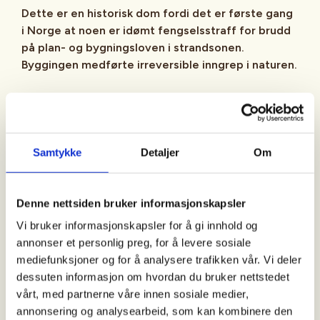
Dette er en historisk dom fordi det er første gang
i Norge at noen er idømt fengselsstraff for brudd
på plan- og bygningsloven i strandsonen.
Byggingen medførte irreversible inngrep i naturen.
Dette er en prinsipielt viktig domsavsigelse for
natur og friluftsliv. Vi mangler god rettspraksis i
slike saker på tross av at det årlig er mange som
bryter forbudet om bygging i 100-metersbeltet i
Samtykke
Detaljer
Om
strandsonen.
Nasjonalt opplever vi at kommunene i alt for liten
Denne nettsiden bruker informasjonskapsler
grad reagerer på ulovlige tiltak i strandsonen og
Vi bruker informasjonskapsler for å gi innhold og
andre viktige naturområder. Kanskje fordi
annonser et personlig preg, for å levere sosiale
kommunene mangler ressurser, mangler
mediefunksjoner og for å analysere trafikken vår. Vi deler
miljøkompetanse eller kanskje også fordi det i
dessuten informasjon om hvordan du bruker nettstedet
mindre kommuner er vanskelig å komme over en
vårt, med partnerne våre innen sosiale medier,
utbygger som du ikke er i slekt med, er kollega av,
annonsering og analysearbeid, som kan kombinere den