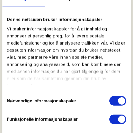
varmegjenvinning, etterisolering og bytte til
energispareglass, er også lønnsomt for de som eier
og bruker bygget. Det medfører både lavere
Denne nettsiden bruker informasjonskapsler
strømregninger, bedre innemiljø, og det øker gjerne
Vi bruker informasjonskapsler for å gi innhold og
eiendomsverdien istedenfor å senke den.
annonser et personlig preg, for å levere sosiale
mediefunksjoner og for å analysere trafikken vår. Vi deler
I tillegg er det lønnsomt for Norge. Vindmøller
dessuten informasjon om hvordan du bruker nettstedet
produseres ofte i utlandet. En storsatsing på
vårt, med partnerne våre innen sosiale medier,
effektivisering vil skape mange lokale
annonsering og analysearbeid, som kan kombinere den
arbeidsplasser i byggbransjen over hele landet, med
med annen informasjon du har gjort tilgjengelig for dem,
store økonomiske ringvirkninger. Dette kommer
eller som de har samlet inn gjennom din bruk av
godt med i en tid med høy arbeidsledighet.
tjenestene deres.
Samtykkevalg
Nødvendige informasjonskapsler
Enighet om at energibruken må ned
Funksjonelle informasjonskapsler
Når den mest miljøvennlige energien åpenbart er