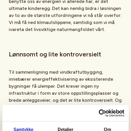
benytte oss av energien vi allerede har, er det
ultimate kinderegg. Det kan nemlig bidra i løsningen
av to av de største utfordringene vi nå står overfor:
Vi må få ned klimautslippene, samtidig som vi må
ivareta det livsviktige naturmangfoldet vårt.
Lønnsomt og lite kontroversielt
Til sammenligning med vindkraftutbygging,
innebærer energieffektivisering av eksisterende
bygninger få ulemper. Det krever ingen ny
infrastruktur i form av store oppstillingsplasser og
brede anleggsveier, og det er lite kontroversielt. Og
det kan raskt gjenskape mange nye arbeidsplasser i
Norge.
Tiltak som installering av varmepumpe,
Samtykke
Detaljer
Om