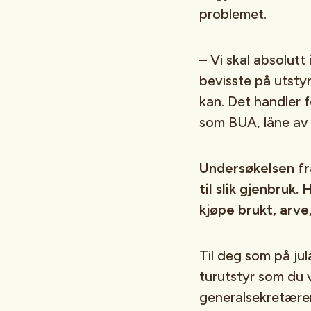
problemet.
– Vi skal absolutt 
bevisste på utstyr
kan. Det handler 
som BUA, låne av v
Undersøkelsen fra
til slik gjenbruk
kjøpe brukt, arve,
Til deg som på ju
turutstyr som du v
generalsekretæren 