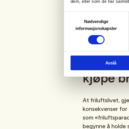
dem, eller som de har samlet
– Ingenting er bed
Samtykkevalg
Men det er viktig 
Nødvendige
omgir oss med, li
informasjonskapsler
dessverre er en be
Oppfordr
Avslå
kjøpe b
At friluftslivet, 
konsekvenser for 
som «friluftsparad
begynne å holde s