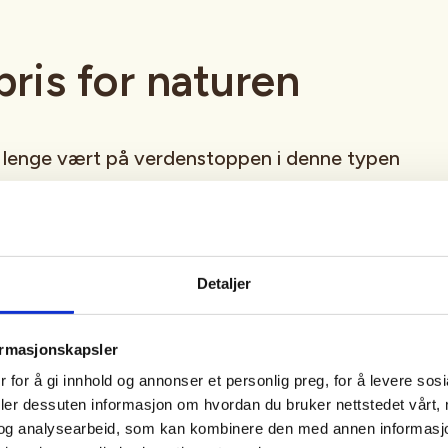
pris for naturen
i lenge vært på verdenstoppen i denne typen
ssen har ikke blitt mindre under pandemien.
nsjen selv at
olgt så mye sports- og friluftsprodukter.
Detaljer
 viktig å være klar over at disse
ormasjonskapsler
r med en pris, utover den du selv
 for å gi innhold og annonser et personlig preg, for å levere sos
deler dessuten informasjon om hvordan du bruker nettstedet vårt,
eboka.
og analysearbeid, som kan kombinere den med annen informasjon d