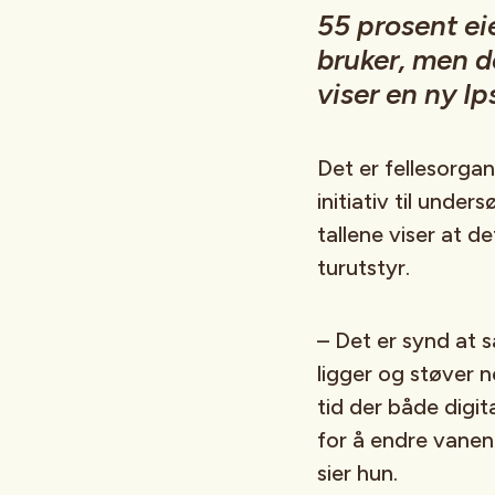
55 prosent eie
bruker, men de
viser en ny I
Det er fellesorgan
initiativ til unde
tallene viser at d
turutstyr.
– Det er synd at 
ligger og støver n
tid der både digit
for å endre vanene
sier hun.