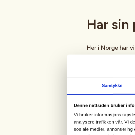
Har sin 
Her i Norge har v
forbruk, og intere
I 2020 meldte bra
de aldri før har s
Samtykke
Lier mener det er
Denne nettsiden bruker inf
produktene komme
Vi bruker informasjonskapsler
analysere trafikken vår. Vi 
merker på lomm
sosiale medier, annonsering 