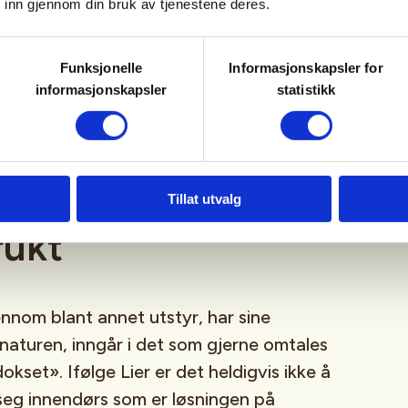
 inn gjennom din bruk av tjenestene deres.
re enn at folk vil ut og oppleve naturen.
å være klar over at bak alt turutstyret vi
Funksjonelle
Informasjonskapsler for
gger det en stor energi- og ressursbruk som
informasjonskapsler
statistikk
lastning for både klima og miljø.
er til å låne, leie og
Tillat utvalg
rukt
gjennom blant annet utstyr, har sine
naturen, inngår i det som gjerne omtales
okset». Ifølge Lier er det heldigvis ikke å
eg innendørs som er løsningen på