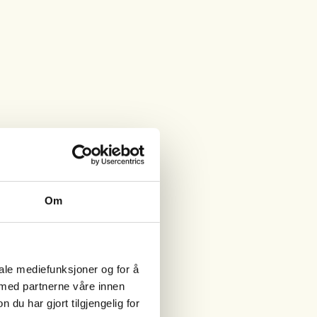
Om
iale mediefunksjoner og for å
 med partnerne våre innen
u har gjort tilgjengelig for