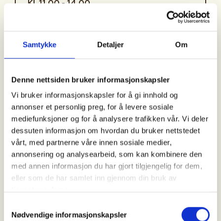
Kl. 11.00 - 14.00
Arrangør
Samtykke
Detaljer
Om
Alstahaug og Leirfjord JFF
Denne nettsiden bruker informasjonskapsler
Vi bruker informasjonskapsler for å gi innhold og
Kontaktperson
annonser et personlig preg, for å levere sosiale
https://48025052
mediefunksjoner og for å analysere trafikken vår. Vi deler
dessuten informasjon om hvordan du bruker nettstedet
christer@aljff.no
vårt, med partnerne våre innen sosiale medier,
annonsering og analysearbeid, som kan kombinere den
🌲📚 Invitasjon til temalørdag
med annen informasjon du har gjort tilgjengelig for dem,
på biblioteket 📚🌲
eller som de har samlet inn gjennom din bruk av
tjenestene deres.
Samtykkevalg
Vi inviterer barn og familier til en spennende
lørdag
Nødvendige informasjonskapsler
på biblioteket
med fokus på
jakt, skog og