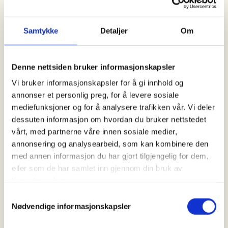
13. Oct 2026
Kl. 10.00 - 15.00
Samtykke
Detaljer
Om
Arrangør
Denne nettsiden bruker informasjonskapsler
Indre Sunnfjord Turlag
Vi bruker informasjonskapsler for å gi innhold og
annonser et personlig preg, for å levere sosiale
mediefunksjoner og for å analysere trafikken vår. Vi deler
dessuten informasjon om hvordan du bruker nettstedet
Kontaktperson
vårt, med partnerne våre innen sosiale medier,
Karen Hornnes
annonsering og analysearbeid, som kan kombinere den
481+67+076
med annen informasjon du har gjort tilgjengelig for dem,
eller som de har samlet inn gjennom din bruk av
karen.hornnes@enivest.net
tjenestene deres.
Nesstøylen er ein støyl i Haukedalen som ligg
Samtykkevalg
Nødvendige informasjonskapsler
omlag 600 moh med fin utsikt over Haukedlsvatnet.
Det går traktorveg/grusveg frå Nes og opp til