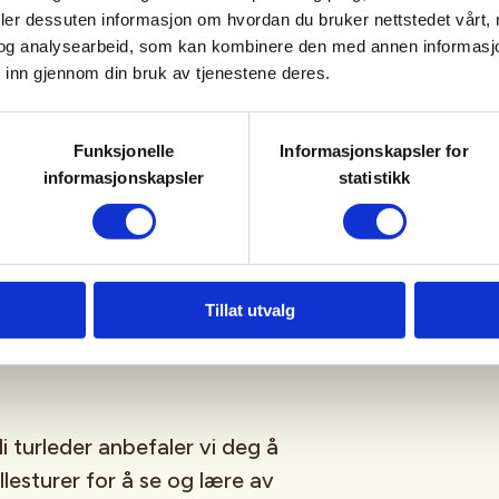
deler dessuten informasjon om hvordan du bruker nettstedet vårt,
og analysearbeid, som kan kombinere den med annen informasjon d
 hva har vi lært til neste år?
 inn gjennom din bruk av tjenestene deres.
re turmål/aktiviteter for 2027
Funksjonelle
Informasjonskapsler for
informasjonskapsler
statistikk
 i forkant.
 delta men har en drømmetur du
Tillat utvalg
inn dato og tur på epost til:
 turleder anbefaler vi deg å
lesturer for å se og lære av