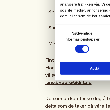
analysere trafikken vår. Vi 
sosiale medier, annonsering 
- Se litt på året som har vært,
dem, eller som de har samlet
- Samles i grupper og diskute
Samtykkevalg
Nødvendige
informasjonskapsler
- Mingling og kaffe
Fint om du kan melde deg på
Har du ikke anledning til å
Avslå
vil sette opp i 2027 så meld 
jane.byberg@dnt.no
Dersom du kan tenke deg å bli
delta som deltaker på våre fel