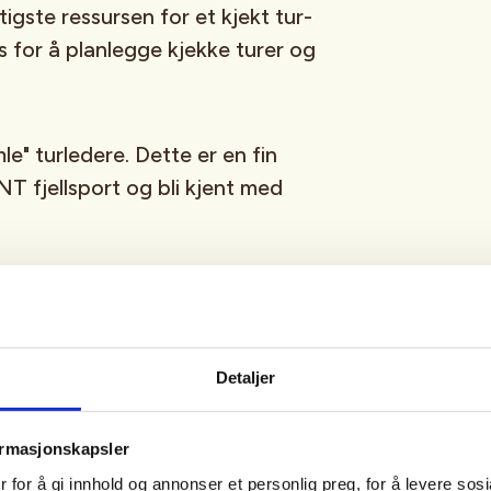
tigste ressursen for et kjekt tur-
es for å planlegge kjekke turer og
le" turledere. Dette er en fin
NT fjellsport og bli kjent med
 gate 18, 4005 Stavanger (STF
Detaljer
ormasjonskapsler
 for å gi innhold og annonser et personlig preg, for å levere sos