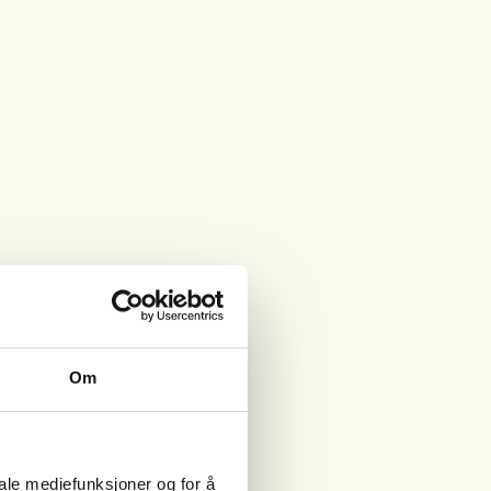
Om
iale mediefunksjoner og for å