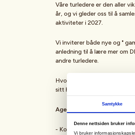
Våre turledere er den aller vik
år, og vi gleder oss til å saml
aktiviteter i 2027.
Vi inviterer både nye og " gam
anledning til å lære mer om D
andre turledere.
Hvor: Klostersalen, Olav Vs.
sitt hvite hus)
Samtykke
Agenda :
Denne nettsiden bruker inf
- Kort introduksjonsrunde
Vi bruker informasjonskapsler