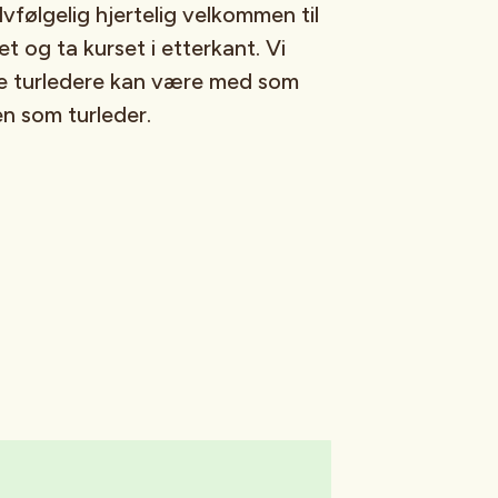
vfølgelig hjertelig velkommen til
t og ta kurset i etterkant. Vi
rske turledere kan være med som
len som turleder.