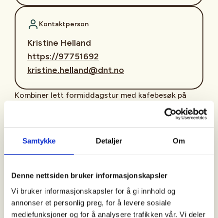
Kontaktperson
Kristine Helland
https://97751692
kristine.helland@dnt.no
Kombiner lett formiddagstur med kafebesøk på
Byhaugkafeen. Hver torsdag tar turleder deg med
på tur med utgangspunkt fra Byhaugkafeen. Etter
turen inviteres du med inn på kafeen med mulighet
Samtykke
Detaljer
Om
for å kjøpe kaffe, vafler og suppe. Og ikke minst ha
et godt drøs.
Denne nettsiden bruker informasjonskapsler
Oppmøte:
Kl. 10.30 på parkeringsplassen ved Byhaugkafeen,
Vi bruker informasjonskapsler for å gi innhold og
Carl Sundt Hansens gt. 20. Turen varer til ca. kl. 12.
annonser et personlig preg, for å levere sosiale
mediefunksjoner og for å analysere trafikken vår. Vi deler