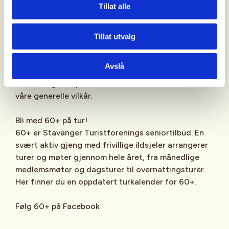
Tillat alle
ikke er medlemmer. Vi oppfordrer alle til å melde
seg inn og støtte vårt arbeid med å få flere ut på
tur. Bli medlem i DNT!
Tillat utvalg
Vilkår for deltakelse på fellesturer:
Avslå
Når du er med på denne turen bekrefter du at du
har lest og aksepterer vilkårene som er beskrevet i
våre generelle vilkår.
Bli med 60+ på tur!
60+ er Stavanger Turistforenings seniortilbud. En
svært aktiv gjeng med frivillige ildsjeler arrangerer
turer og møter gjennom hele året, fra månedlige
medlemsmøter og dagsturer til overnattingsturer.
Her finner du en oppdatert turkalender for 60+.
Følg 60+ på Facebook