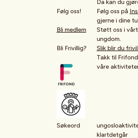
Da kan du gjø
Følg oss!
Følg oss på
In
gjerne i dine tu
Bli medlem
Støtt oss i vår
ungdom.
Bli Frivillig?
Slik blir du friv
Takk til Frifon
våre aktiviteter
Søkeord
ungosloaktivite
klartdetgår