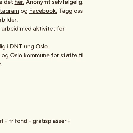
re det
her.
Anonymt selvfølgelig.
stagram
og
Facebook.
Tagg oss
rbilder.
t arbeid med aktivitet for
illig i DNT ung Oslo.
d og Oslo kommune for støtte til
.
t - frifond - gratisplasser -