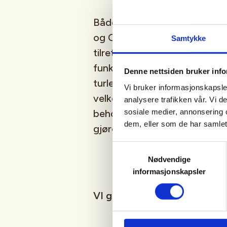
Både buldrerommet og Bystua 
og Omegn er universelt utfor
Samtykke
tilrettelagt for å være tilgjen
funksjonsevne. På våre aktivi
Denne nettsiden bruker inf
turleder både norsk og engels
Vi bruker informasjonskapsler
velkommen til å ha med ledsag
analysere trafikken vår. Vi 
sosiale medier, annonsering 
behov for litt ekstra hjelp elle
dem, eller som de har samlet
gjøre så godt vi kan.
Samtykkevalg
Nødvendige
informasjonskapsler
VI gleder oss til å se deg i 