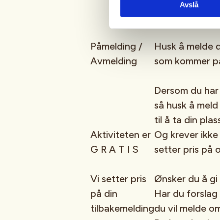
Avslå
Påmelding /
Husk å melde d
Avmelding
som kommer på
Dersom du har 
så husk å meld 
til å ta din plas
Aktiviteten er
Og krever ikke
G R A T I S
setter pris på
Vi setter pris
Ønsker du å gi 
på din
Har du forslag 
tilbakemelding
du vil melde 