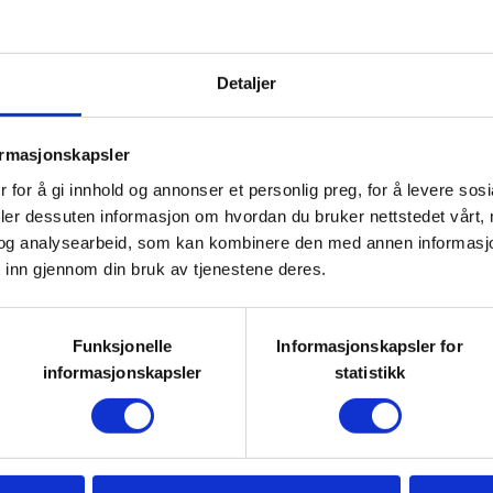
på Friluftshuset til DNT Oslo
met, noe som betyr at de er
Detaljer
gelige for alle, uansett
teter snakker aktivitet- og
ormasjonskapsler
k. Du er også hjertelig
 for å gi innhold og annonser et personlig preg, for å levere sos
er, eller gi beskjed om du har
deler dessuten informasjon om hvordan du bruker nettstedet vårt,
og analysearbeid, som kan kombinere den med annen informasjon d
r annen tilrettelegging, så skal vi
 inn gjennom din bruk av tjenestene deres.
Funksjonelle
Informasjonskapsler for
informasjonskapsler
statistikk
buldreveggen!