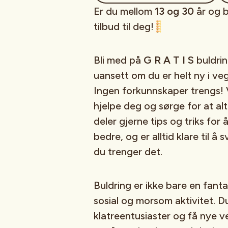
Er du mellom
13 og 30
år og b
tilbud til deg!
Bli med på
G R A T I S
buldrin
uansett om du er helt ny i veg
Ingen forkunnskaper trengs! Vå
hjelpe deg og sørge for at al
deler gjerne tips og triks for
bedre, og er alltid klare til å
du trenger det.
Buldring er ikke bare en fant
sosial og morsom aktivitet. 
klatreentusiaster og få nye ve