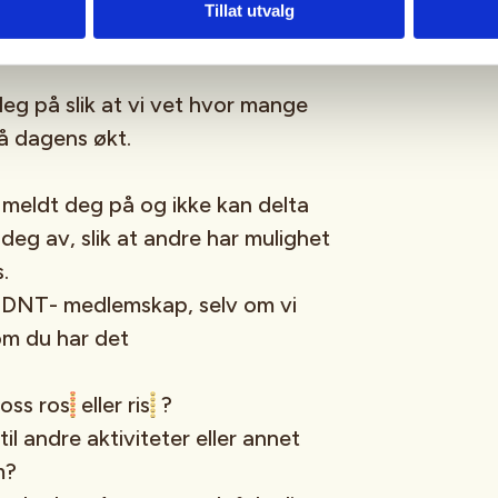
Tillat utvalg
eg på slik at vi vet hvor mange
 dagens økt.
meldt deg på og ikke kan delta
deg av, slik at andre har mulighet
s.
 DNT- medlemskap, selv om vi
 om du har det
oss ros
eller ris
?
til andre aktiviteter eller annet
om?