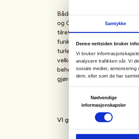
Både buldrerommet og Bystua 
og Omegn er universelt utfor
Samtykke
tilrettelagt for å være tilgjen
funksjonsevne. På våre aktivi
Denne nettsiden bruker inf
turleder både norsk og engels
Vi bruker informasjonskapsler
velkommen til å ha med ledsag
analysere trafikken vår. Vi 
sosiale medier, annonsering 
behov for litt ekstra hjelp elle
dem, eller som de har samlet
gjøre så godt vi kan.
Samtykkevalg
Nødvendige
informasjonskapsler
VI gleder oss til å se deg i 