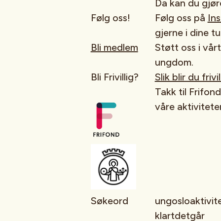
Da kan du gjø
Følg oss!
Følg oss på
In
gjerne i dine tu
Bli medlem
Støtt oss i vår
ungdom.
Bli Frivillig?
Slik blir du friv
Takk til Frifon
våre aktiviteter
Søkeord
ungosloaktivite
klartdetgår