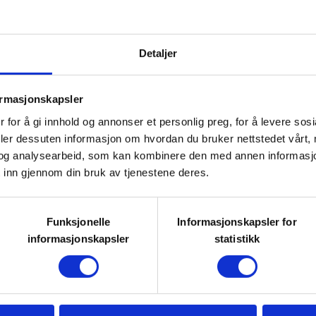
på Friluftshuset til DNT Oslo
met, noe som betyr at de er
Detaljer
gelige for alle, uansett
teter snakker aktivitet- og
ormasjonskapsler
k. Du er også hjertelig
 for å gi innhold og annonser et personlig preg, for å levere sos
er, eller gi beskjed om du har
deler dessuten informasjon om hvordan du bruker nettstedet vårt,
og analysearbeid, som kan kombinere den med annen informasjon d
r annen tilrettelegging, så skal vi
 inn gjennom din bruk av tjenestene deres.
Funksjonelle
Informasjonskapsler for
informasjonskapsler
statistikk
buldreveggen!