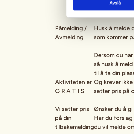
Avslå
Påmelding /
Husk å melde d
Avmelding
som kommer på
Dersom du har 
så husk å meld 
til å ta din plas
Aktiviteten er
Og krever ikke
G R A T I S
setter pris på
Vi setter pris
Ønsker du å gi 
på din
Har du forslag 
tilbakemelding
du vil melde 