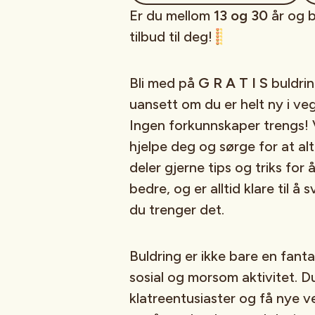
Er du mellom
13 og 30
år og b
tilbud til deg!
Bli med på
G R A T I S
buldrin
uansett om du er helt ny i veg
Ingen forkunnskaper trengs! Vå
hjelpe deg og sørge for at al
deler gjerne tips og triks for
bedre, og er alltid klare til å
du trenger det.
Buldring er ikke bare en fant
sosial og morsom aktivitet. 
klatreentusiaster og få nye ve