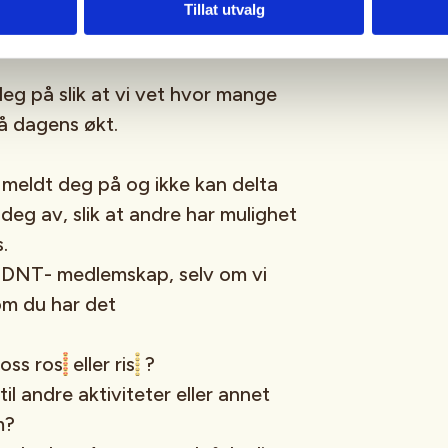
Tillat utvalg
eg på slik at vi vet hvor mange
 dagens økt.
meldt deg på og ikke kan delta
deg av, slik at andre har mulighet
s.
 DNT- medlemskap, selv om vi
 om du har det
oss ros
eller ris
?
til andre aktiviteter eller annet
om?