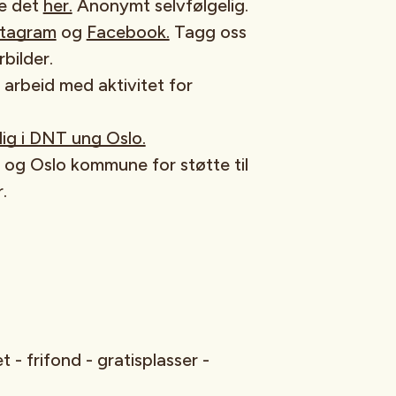
re det
her.
Anonymt selvfølgelig.
stagram
og
Facebook.
Tagg oss
rbilder.
t arbeid med aktivitet for
illig i DNT ung Oslo.
d og Oslo kommune for støtte til
.
t - frifond - gratisplasser -