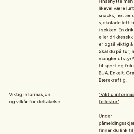
Finsehytta men
likevel være lurt
snacks, nøtter 
sjokolade lett t
i sekken. En dri
eller drikkesek
er også viktig å
Skal du på tur,
mangler utstyr?
til sport og fril
BUA
. Enkelt. Gra
Bærekraftig.
Viktig informasjon
"Viktig informa
og vilkår for deltakelse
fellestur"
Under
påmeldingsskj
finner du link til