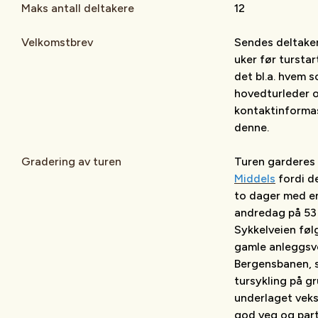
Maks antall deltakere
12
Velkomstbrev
Sendes deltaker
uker før turstar
det bl.a. hvem 
hovedturleder 
kontaktinformas
denne.
Gradering av turen
Turen garderes
Middels
fordi d
to dager med e
andredag på 53
Sykkelveien føl
gamle anleggsv
Bergensbanen, s
tursykling på g
underlaget veks
god veg og part