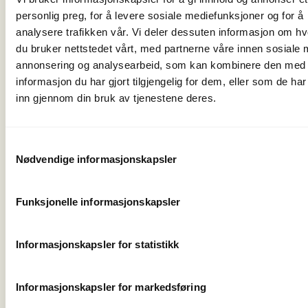
personlig preg, for å levere sosiale mediefunksjoner og for å
analysere trafikken vår. Vi deler dessuten informasjon om h
DNT Oslo og O
du bruker nettstedet vårt, med partnerne våre innen sosiale 
ikke ansvarlig f
annonsering og analysearbeid, som kan kombinere den med
blir endringer/fe
informasjon du har gjort tilgjengelig for dem, eller som de ha
rutetidene. Del
inn gjennom din bruk av tjenestene deres.
selv ansvarlig f
undersøke om r
er riktige før på
Samtykkevalg
Nødvendige informasjonskapsler
turen.
Deltakern
sørge for å kom
oppmøtested fo
Funksjonelle informasjonskapsler
egenhånd. Verke
administrasjon e
bestyrere kan - 
Informasjonskapsler for statistikk
årsaker - organ
samkjøring med 
Informasjonskapsler for markedsføring
Det er viktig at