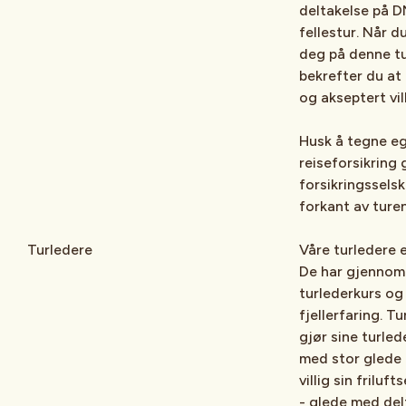
deltakelse på 
fellestur. Når d
deg på denne t
bekrefter du at 
og akseptert vil
Husk å tegne e
reiseforsikring
forsikringsselsk
forkant av turen
Turledere
Våre turledere er
De har gjennom
turlederkurs og
fjellerfaring. T
gjør sine turle
med stor glede 
villig sin friluf
- glede med del