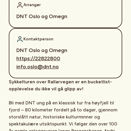
Arrangør
DNT Oslo og Omegn
Kontaktperson
DNT Oslo og Omegn
https://22822800
info.oslo@dnt.no
Sykkelturen over Rallarvegen er en bucketlist-
opplevelse du ikke vil gå glipp av!
Bli med DNT ung på en klassisk tur fra høyfjell til
fjord – 80 kilometer fordelt på to dager, gjennom
storslått natur, historiske kulturminner og
spektakulære utsiktspunkt. Vi følger den over 100
år gamle anleggsveien langs Bergensbanen, forbi