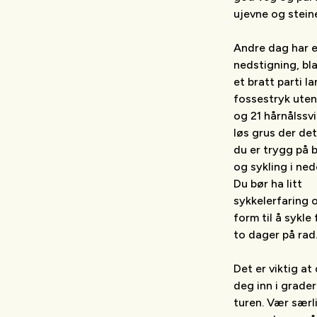
ujevne og stein
Andre dag har e
nedstigning, bl
et bratt parti l
fossestryk uten
og 21 hårnålssv
løs grus der det
du er trygg på 
og sykling i ne
Du bør ha litt
sykkelerfaring 
form til å sykle 
to dager på rad
Det er viktig at
deg inn i grade
turen. Vær særl