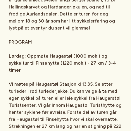
Hallingskarvet og Hardangerjøkulen, og ned til
frodige Aurlandsdalen. Dette er turen for deg
mellom 18 og 30 år som har litt sykkelerfaring og
lyst på et eventyr du sent vil glemme!
PROGRAM
Lørdag: Oppmøte Haugastøl (1000 moh.) og
sykkeltur til Finsehytta (1220 moh.) - 27 km / 3-4
timer
Vi møtes på Haugastøl Stasjon kl 13.35. Se etter
turleder i rød turlederjakke. Du kan velge å ta med
egen sykkel på turen eller leie sykkel fra Haugarstøl
Turistsenter. Vi går innom Haugastøl Turisthytte og
henter syklene før avreise. Første del av turen går
fra Haugastøl til Finsehytta hvor vi skal overnatte.
Strekningen er 27 km lang og har en stigning på 222