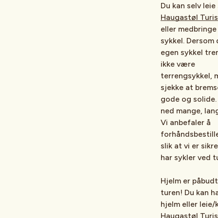
Du kan selv leie
Haugastøl Turi
eller medbringe
sykkel. Dersom 
egen sykkel tre
ikke være
terrengsykkel,
sjekke at brems
gode og solide
ned mange, lan
Vi anbefaler å
forhåndsbestille
slik at vi er sikr
har sykler ved t
Hjelm er påbud
turen!
Du kan h
hjelm eller leie
Haugastøl Turis