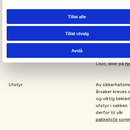
seg en transpor
før man melder
turen.
Tillat alle
Kart- og ruteinformasjon
Turkart Rallarv
000
Tillat utvalg
S
jekk
ut.no
for
kart- og rutein
Kart kan kjøpes 
Avslå
Tursenter i Stor
Oslo, eller på
Ne
.
Utstyr
Av sikkerhetsm
årsaker kreves d
og viktig bekle
utstyr i sekken. 
derfor til vår
pakkeliste som