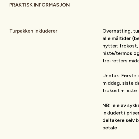
PRAKTISK INFORMASJON
Turpakken inkluderer
Overnatting, tu
alle måltider (b
hytter: frokost,
niste/termos og
tre-retters mid
Unntak:
Første 
middag, siste d
frokost + niste
NB:
leie av sykke
inkludert i pris
deltakere selv b
betale