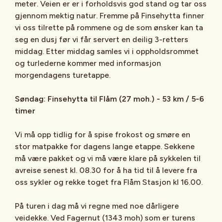
meter. Veien er er i forholdsvis god stand og tar oss
gjennom mektig natur. Fremme på Finsehytta finner
vi oss tilrette på rommene og de som ønsker kan ta
seg en dusj før vi får servert en deilig 3-retters
middag. Etter middag samles vi i oppholdsrommet
og turlederne kommer med informasjon
morgendagens turetappe.
Søndag: Finsehytta til Flåm (27 moh.) - 53 km / 5-6
timer
Vi må opp tidlig for å spise frokost og smøre en
stor matpakke for dagens lange etappe. Sekkene
må være pakket og vi må være klare på sykkelen til
avreise senest kl. 08.30 for å ha tid til å levere fra
oss sykler og rekke toget fra Flåm Stasjon kl 16.00.
På turen i dag må vi regne med noe dårligere
veidekke. Ved Fagernut (1343 moh) som er turens