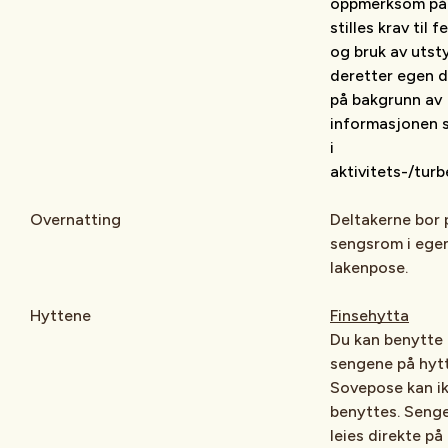
oppmerksom på
stilles krav til 
og bruk av utst
deretter egen d
på bakgrunn av
informasjonen 
i
aktivitets-/turb
Overnatting
Deltakerne bor 
sengsrom i ege
lakenpose.
Hyttene
Finsehytta
Du kan benytte 
sengene på hyt
Sovepose kan i
benyttes. Seng
leies direkte på