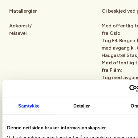
Matallergier
Gi beskjed ved 
Adkomst/
Med offentlig t
reisevei
fra Oslo:
Tog F4 Bergen f
med avgang kl. 0
Haugastøl Stas
Med offentlig 
fra Flåm:
Tog med avgang
Stasjon kl. 16.0
Stasjon, togbyt
Myrdal Stasjon 
Samtykke
Detaljer
O
Oslo S med avga
17.40.
Se rutetider:
Denne nettsiden bruker informasjonskapsler
Vy.no
entur.no
Vi bruker informasjonskapsler for å gi innhold og annonser et