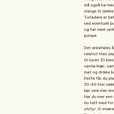
må også ha med
slange til dekke
Turledere er beh
ved eventuell p
og har med ver
pumpe.
Det anbefales å
relativt liten d
til turen. Et kles
varme klær, samt
mat og drikke b
Dette får du plas
30-40 liter sek
bør veie mer enn
Har du mer enn 
du tatt med fo
utstyr. Vi smøre