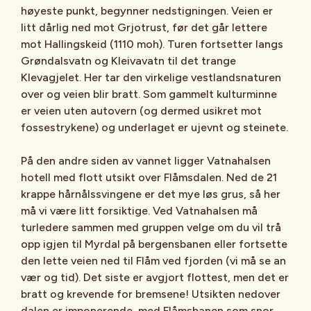
høyeste punkt, begynner nedstigningen. Veien er
litt dårlig ned mot Grjotrust, før det går lettere
mot Hallingskeid (1110 moh). Turen fortsetter langs
Grøndalsvatn og Kleivavatn til det trange
Klevagjelet. Her tar den virkelige vestlandsnaturen
over og veien blir bratt. Som gammelt kulturminne
er veien uten autovern (og dermed usikret mot
fossestrykene) og underlaget er ujevnt og steinete.
På den andre siden av vannet ligger Vatnahalsen
hotell med flott utsikt over Flåmsdalen. Ned de 21
krappe hårnålssvingene er det mye løs grus, så her
må vi være litt forsiktige. Ved Vatnahalsen må
turledere sammen med gruppen velge om du vil trå
opp igjen til Myrdal på bergensbanen eller fortsette
den lette veien ned til Flåm ved fjorden (vi må se an
vær og tid). Det siste er avgjort flottest, men det er
bratt og krevende for bremsene! Utsikten nedover
dalen er imponerende, med Flåmsbanen som snor