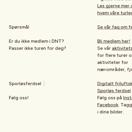
Les gjerne mer 
hvem våre turled
Spørsmål
Se vår faq om fe
Er du ikke medlem i DNT?
Bli medlem her!
Passer ikke turen for deg?
Se vår
aktivite
for flere turer 
aktiviteter for
nærområder, fjor
Sporløsferdsel
Digitalt frilufts
Sporløs ferdsel
Følg oss!
Følg oss på
Ins
Facebook
. Tagg
i dine bilder.