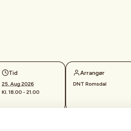
Tid
Arrangør
25. Aug 2026
DNT Romsdal
Kl. 18.00 - 21.00
torlihytta. Våre frivillige
ed Kirsti som primus motor. Det