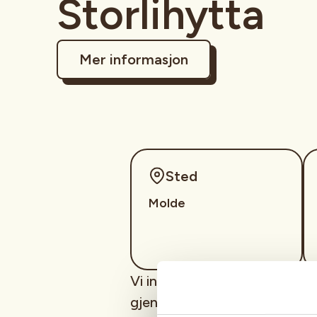
Storlihytta
Mer informasjon
Sted
Molde
Vi inviterer til Strikkekafè på S
gjennomfører strikkekaféen m