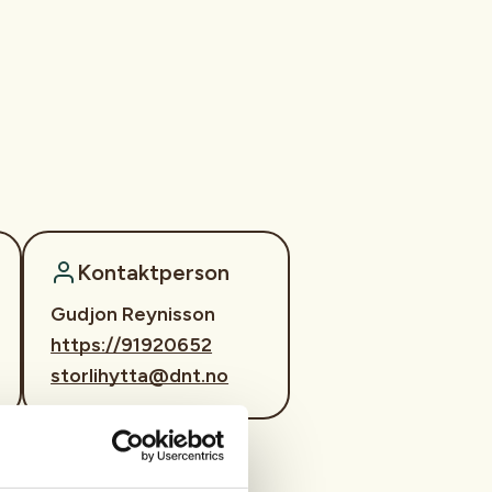
Kontaktperson
Gudjon Reynisson
https://91920652
storlihytta@dnt.no