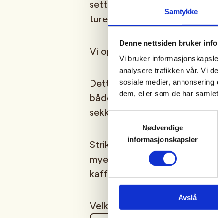
setter vi stor pris på! Vi håp
Samtykke
turen til Storlihytta for sosial 
Denne nettsiden bruker inf
Vi oppfordrer til fellestur fra
Vi bruker informasjonskapsler
analysere trafikken vår. Vi 
Dette er en fin mulighet til å
sosiale medier, annonsering 
dem, eller som de har samlet
både gi og få litt strikketips
sekken og ta deg en tur.
Samtykkevalg
Nødvendige
informasjonskapsler
Strikkekafèen er for alle, de s
mye. Det blir som alltid mulig
kaffe/te i kaféen.
Avslå
Velkommen!