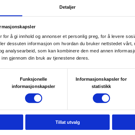
er både nye og gamle strikkere tar
Detaljer
strikk.
ormasjonskapsler
 Grua kl 18.00.
 for å gi innhold og annonser et personlig preg, for å levere sos
deler dessuten informasjon om hvordan du bruker nettstedet vårt,
 bli kjent med andre, og kanskje
og analysearbeid, som kan kombinere den med annen informasjon d
 inn gjennom din bruk av tjenestene deres.
? Pakk med deg strikketøyet i
Funksjonelle
Informasjonskapsler for
informasjonskapsler
statistikk
om strikker litt og de som strikker
het for å kjøpe nystekte vafler og
Tillat utvalg