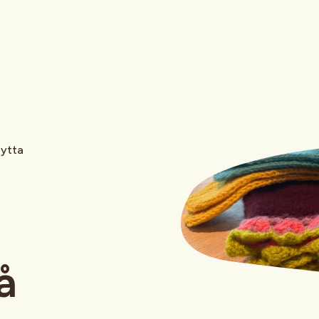
hytta
å