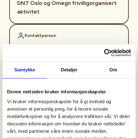
DNT Oslo og Omegn frivilligorganisert
aktivitet
Kontaktperson
Berit Nordvi
https://91104093
berit@nordvi.net
Samtykke
Detaljer
Om
Lett tur fra Veitvetparken, langs Alnaelva, til
stemningsfulle og historiske Grorud
Denne nettsiden bruker informasjonskapsler
Steinhoggermuseum.
Vi bruker informasjonskapsler for å gi innhold og
annonser et personlig preg, for å levere sosiale
Turen starter i grønne Veitvetparken og følger en
mediefunksjoner og for å analysere trafikken vår. Vi deler
sti forbi Nordtvet besøksgård. Deretter videre forbi
dessuten informasjon om hvordan du bruker nettstedet
Leirfossen – Oslos høyeste fossefall – før stien
vårt, med partnerne våre innen sosiale medier,
følger Alnaelva nordover til Grorudparken. Turen