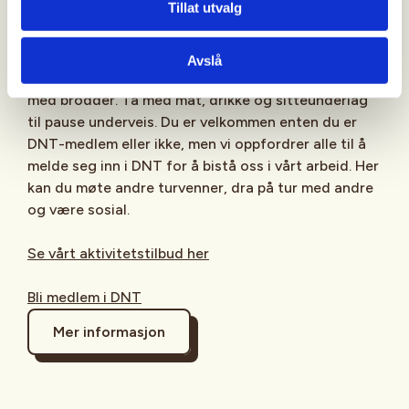
Tillat utvalg
Påmelding: Nei, ingen påmelding til denne turen
Avslå
Husk å kle deg etter været. Det kan være lurt å ta
med brodder. Ta med mat, drikke og sitteunderlag
til pause underveis. Du er velkommen enten du er
DNT-medlem eller ikke, men vi oppfordrer alle til å
melde seg inn i DNT for å bistå oss i vårt arbeid. Her
kan du møte andre turvenner, dra på tur med andre
og være sosial.
Se vårt aktivitetstilbud her
Bli medlem i DNT
Mer informasjon