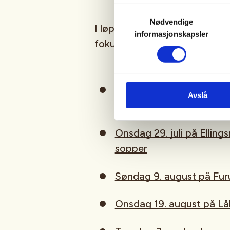
Samtykkevalg
Nødvendige
I løpet av sommeren og høste
informasjonskapsler
fokus på pensum for soppsak
Onsdag 3. juni på Bygdø
Avslå
vårsopper (arrangeres 
Onsdag 29. juli på Elling
sopper
Søndag 9. august på Furu
Onsdag 19. august på Lå