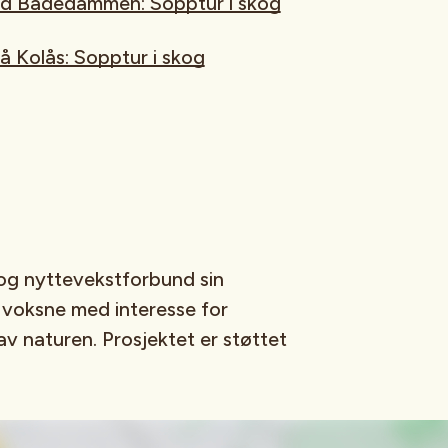
ed Badedammen: Sopptur i skog
 Kolås: Sopptur i skog
og nyttevekstforbund sin
voksne med interesse for
v naturen. Prosjektet er støttet