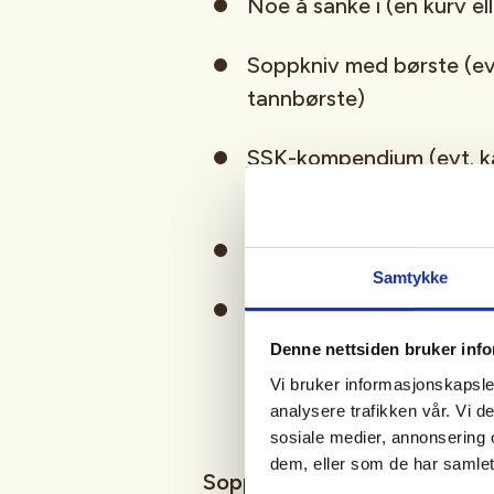
Noe å sanke i (en kurv ell
Soppkniv med børste (evt
tannbørste)
SSK-kompendium
(evt. 
)
Klær etter vær
Samtykke
Mat og drikke etter ege
Denne nettsiden bruker inf
Vi bruker informasjonskapsler
analysere trafikken vår. Vi 
sosiale medier, annonsering 
dem, eller som de har samlet
Soppturer for viderekomne