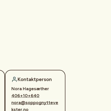
Kontaktperson
Nora Hagesæther
406+10+640
nora@soppognytteve
kster.no