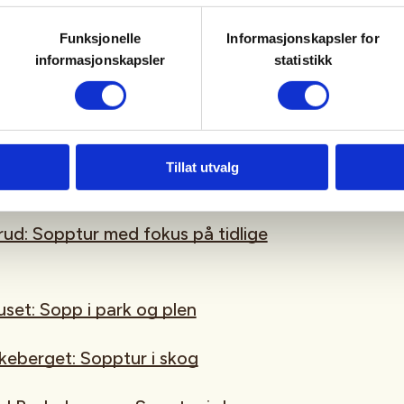
Funksjonelle
Informasjonskapsler for
n vil det være flere turer med
informasjonskapsler
statistikk
kyndige:
y: Sopptur med fokus på
Tillat utvalg
av OOSN)
srud: Sopptur med fokus på tidlige
set: Sopp i park og plen
keberget: Sopptur i skog