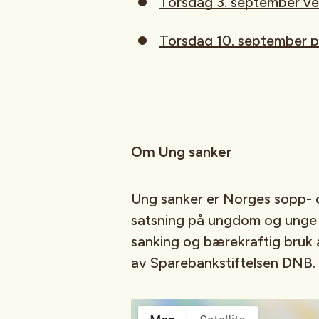
Torsdag 3. september v
Torsdag 10. september på
Om Ung sanker
Ung sanker er Norges sopp- 
satsning på ungdom og unge 
sanking og bærekraftig bruk a
av Sparebankstiftelsen DNB.