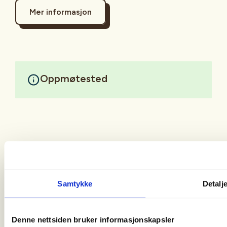
Mer informasjon
Oppmøtested
Samtykke
Detalj
Christian Krohgs Gate 10
0186 Oslo
Denne nettsiden bruker informasjonskapsler