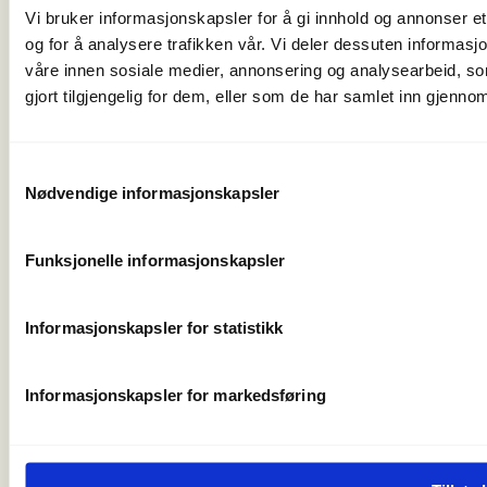
post@norskfriluftsliv.no
Vi bruker informasjonskapsler for å gi innhold og annonser et
Organisasjonsnummer 971 262 834
og for å analysere trafikken vår. Vi deler dessuten informas
Medlemsorganisasjoner
våre innen sosiale medier, annonsering og analysearbeid, 
For presse
gjort tilgjengelig for dem, eller som de har samlet inn gjenno
Våre ansatte
Nyhetsbrev
Turmat fra hele verden
Samtykkevalg
Friluftlivets uke
Nødvendige informasjonskapsler
Naturen som læringsarena
Friluftlivets år 2025
Funksjonelle informasjonskapsler
Personvern og informasjonskapsler
Informasjonskapsler for statistikk
Informasjonskapsler for markedsføring